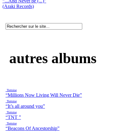
“...And Never be (...)”
(Araki Records)
autres albums
Tortoise
“Millions Now Living Will Never Die”
Tortoise
“It’s all around you”
Tortoise
“TNT ”
Tortoise
“Beacons Of Ancestorship”