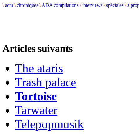
\
actu
\
chroniques
\
ADA compilations
\
interviews
\
spéciales
\
à pro
Articles suivants
The ataris
Trash palace
Tortoise
Tarwater
Telepopmusik