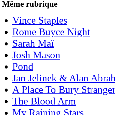
Même rubrique
Vince Staples
Rome Buyce Night
Sarah Maï
Josh Mason
Pond
Jan Jelinek & Alan Abra
A Place To Bury Strange
The Blood Arm
My Raining Stars