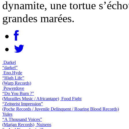
dynamite, une tortue s’échou
grandes marées.
Darkel
“darkel”
Eno.Hyde
“High Life”
(Warp Records)
Powerdove
“Do You Burn ?”
(Murailles Music / Africantape)
Food Fight
“Zeitgeist Impression”
(Poche Records / Juvenile Delinquent / Roaring Blood Records)
Yules
“A Thousand Voices”
(Marjan Records)
Nuisens