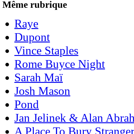
Même rubrique
Raye
Dupont
Vince Staples
Rome Buyce Night
Sarah Maï
Josh Mason
Pond
Jan Jelinek & Alan Abra
A Place To Bury Strange