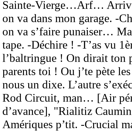
Sainte-Vierge…Arf… Arrivé
on va dans mon garage. -Cha
on va s’faire punaiser… Mais
tape. -Déchire ! -T’as vu 1
l’baltringue ! On dirait to
parents toi ! Ou j’te pète le
nous un dixe. L’autre s’exéc
Rod Circuit, man… [Air pén
d’avance], "Rialitiz Caumin
Amériques p’tit. -Crucial ma