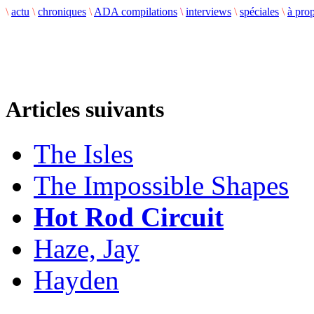
\
actu
\
chroniques
\
ADA compilations
\
interviews
\
spéciales
\
à pro
Articles suivants
The Isles
The Impossible Shapes
Hot Rod Circuit
Haze, Jay
Hayden