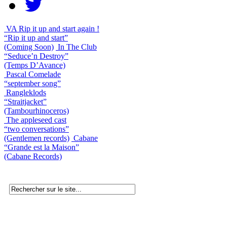
VA Rip it up and start again !
“Rip it up and start”
(Coming Soon)
In The Club
“Seduce’n Destroy”
(Temps D’Avance)
Pascal Comelade
“september song”
Rangleklods
“Straitjacket”
(Tambourhinoceros)
The appleseed cast
“two conversations”
(Gentlemen records)
Cabane
“Grande est la Maison”
(Cabane Records)