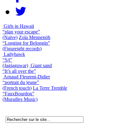
Girls in Hawaii
“plan your escape”
(Naïve)
Zola Mennenöh
“Longing for Belongin”
(Figureight records)
Ladyhawk
“S/t”
(Jagjaguwar)
Giant sand
“It’s all over the”
Arnaud Fleurent-Didier
“portrait du jeune”
(French touch)
La Terre Tremble
“FauxBourdon”
(Murailles Music)