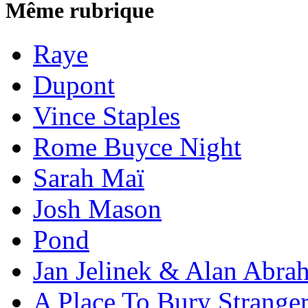
Même rubrique
Raye
Dupont
Vince Staples
Rome Buyce Night
Sarah Maï
Josh Mason
Pond
Jan Jelinek & Alan Abra
A Place To Bury Strange