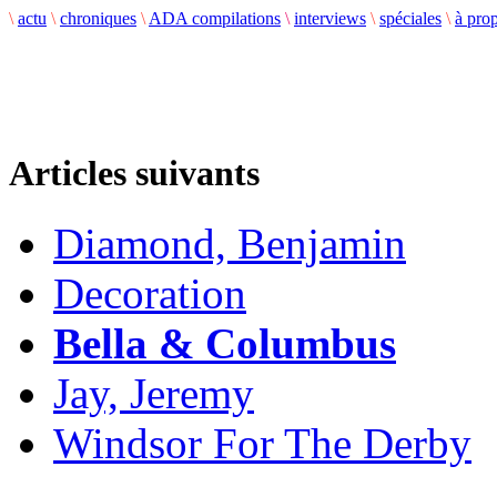
\
actu
\
chroniques
\
ADA compilations
\
interviews
\
spéciales
\
à pro
Articles suivants
Diamond, Benjamin
Decoration
Bella & Columbus
Jay, Jeremy
Windsor For The Derby