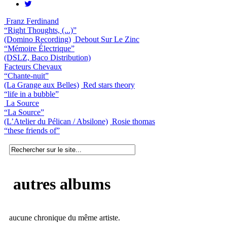
Franz Ferdinand
“Right Thoughts, (...)”
(Domino Recording)
Debout Sur Le Zinc
“Mémoire Électrique”
(DSLZ, Baco Distribution)
Facteurs Chevaux
“Chante-nuit”
(La Grange aux Belles)
Red stars theory
“life in a bubble”
La Source
“La Source”
(L’Atelier du Pélican / Absilone)
Rosie thomas
“these friends of”
autres albums
aucune chronique du même artiste.