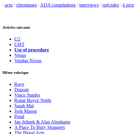
\
actu
\
chroniques
\
ADA compilations
\
interviews
\
spéciales
\
à pro
Articles suivants
U2
UHT
Use of procedure
Venus
Vendas Novas
Même rubrique
Raye
Dupont
Vince Staples
Rome Buyce Night
Sarah Maï
Josh Mason
Pond
Jan Jelinek & Alan Abrahams
A Place To Bury Strangers
The Blood Arm