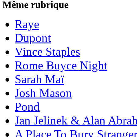
Même rubrique
Raye
Dupont
Vince Staples
Rome Buyce Night
Sarah Maï
Josh Mason
Pond
Jan Jelinek & Alan Abra
A Place To Bury Strange