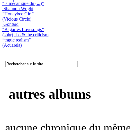
“la mécanique du (...)”
Shannon Wright
“Honeybee Girl”
(Vicious Circle)
Gontard
“Bagarres Lovesongs”
(sbhr)
Lo & the criticism
“tragic realism”
(Acuarela)
autres albums
aucune chronique du même 