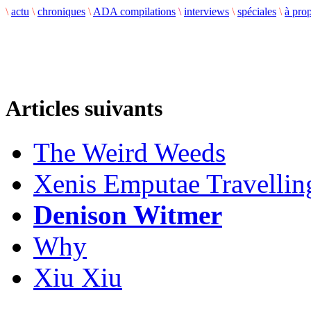
\
actu
\
chroniques
\
ADA compilations
\
interviews
\
spéciales
\
à pro
Articles suivants
The Weird Weeds
Xenis Emputae Travelli
Denison Witmer
Why
Xiu Xiu