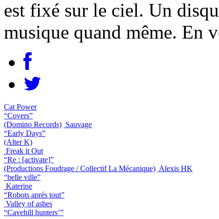
est fixé sur le ciel. Un dis
musique quand même. En vo
Cat Power
“Covers”
(Domino Records)
Sauvage
“Early Days”
(Alter K)
Freak it Out
“Re : [activate]”
(Productions Foudrage / Collectif La Mécanique)
Alexis HK
“belle ville”
Katerine
“Robots aprés tout”
Valley of ashes
“Cavehill hunters’”