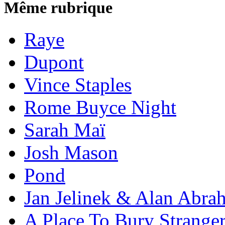
Même rubrique
Raye
Dupont
Vince Staples
Rome Buyce Night
Sarah Maï
Josh Mason
Pond
Jan Jelinek & Alan Abra
A Place To Bury Strange