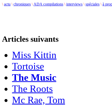
\
actu
\
chroniques
\
ADA compilations
\
interviews
\
spéciales
\
à pro
Articles suivants
Miss Kittin
Tortoise
The Music
The Roots
Mc Rae, Tom