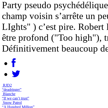
Party pseudo psychédélique 
champ voisin s’arrête un pe
LIghts" ) c’est pire. Rober
être profond ("Too high"), t
Définitivement beaucoup de
RJD2
“deadringer”
Blanche
“If we can’t trust”
Snow Patrol
“A Hundred Million”