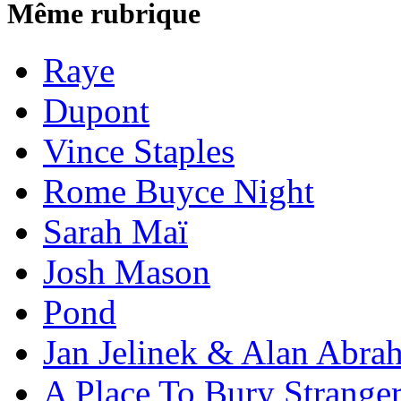
Même rubrique
Raye
Dupont
Vince Staples
Rome Buyce Night
Sarah Maï
Josh Mason
Pond
Jan Jelinek & Alan Abra
A Place To Bury Strange