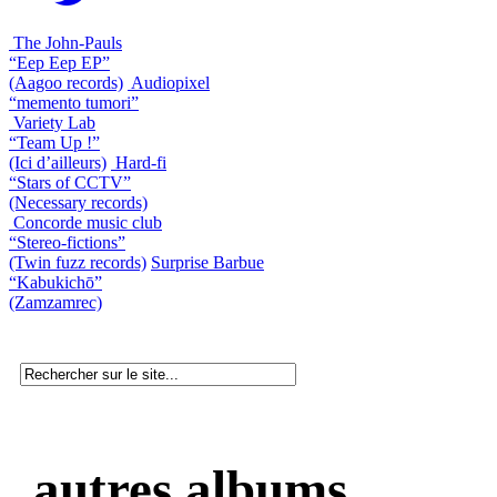
The John-Pauls
“Eep Eep EP”
(Aagoo records)
Audiopixel
“memento tumori”
Variety Lab
“Team Up !”
(Ici d’ailleurs)
Hard-fi
“Stars of CCTV”
(Necessary records)
Concorde music club
“Stereo-fictions”
(Twin fuzz records)
Surprise Barbue
“Kabukichō”
(Zamzamrec)
autres albums