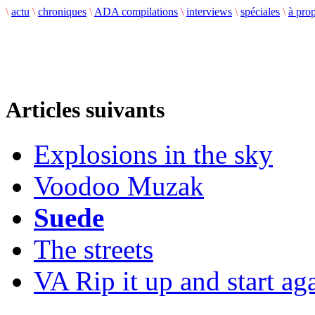
\
actu
\
chroniques
\
ADA compilations
\
interviews
\
spéciales
\
à pro
Articles suivants
Explosions in the sky
Voodoo Muzak
Suede
The streets
VA Rip it up and start aga