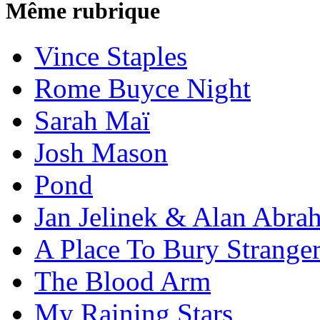
Même rubrique
Vince Staples
Rome Buyce Night
Sarah Maï
Josh Mason
Pond
Jan Jelinek & Alan Abra
A Place To Bury Strange
The Blood Arm
My Raining Stars