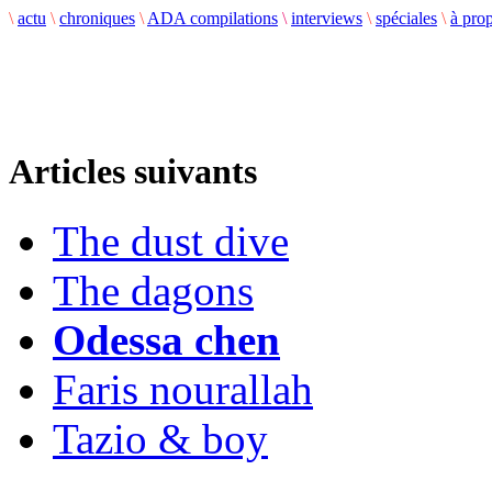
\
actu
\
chroniques
\
ADA compilations
\
interviews
\
spéciales
\
à pro
Articles suivants
The dust dive
The dagons
Odessa chen
Faris nourallah
Tazio & boy