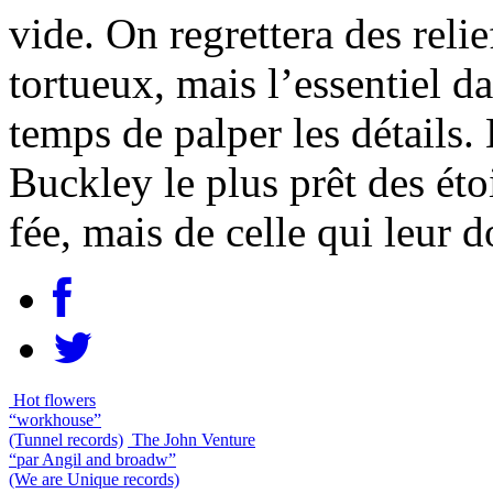
vide. On regrettera des rel
tortueux, mais l’essentiel da
temps de palper les détails. 
Buckley le plus prêt des éto
fée, mais de celle qui leur 
Hot flowers
“workhouse”
(Tunnel records)
The John Venture
“par Angil and broadw”
(We are Unique records)