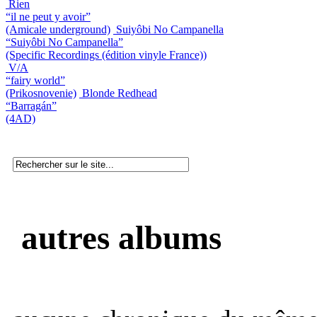
Rien
“il ne peut y avoir”
(Amicale underground)
Suiyôbi No Campanella
“Suiyôbi No Campanella”
(Specific Recordings (édition vinyle France))
V/A
“fairy world”
(Prikosnovenie)
Blonde Redhead
“Barragán”
(4AD)
autres albums