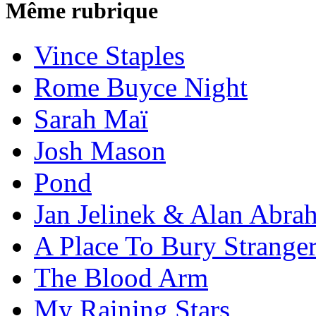
Même rubrique
Vince Staples
Rome Buyce Night
Sarah Maï
Josh Mason
Pond
Jan Jelinek & Alan Abra
A Place To Bury Strange
The Blood Arm
My Raining Stars