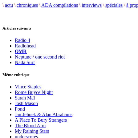
\
actu
\
chroniques
\
ADA compilations
\
interviews
\
spéciales
\
à pro
Articles suivants
Radio 4
Radiohead
OMR
Neptune / one second riot
Nada Surf
Même rubrique
Vince Staples
Rome Buyce Night
Sarah Maï
Josh Mason
Pond
Jan Jelinek & Alan Abrahams
A Place To Bury Strangers
The Blood Arm
My Raining Stars
underscores