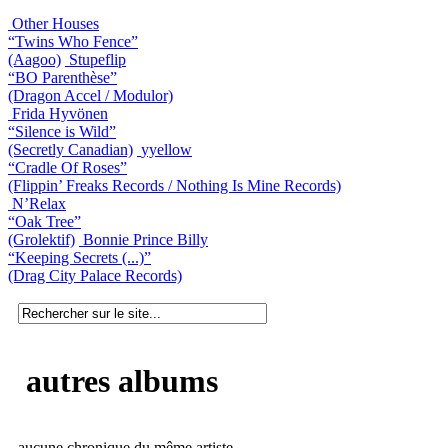
Other Houses
“Twins Who Fence”
(Aagoo)
Stupeflip
“BO Parenthèse”
(Dragon Accel / Modulor)
Frida Hyvönen
“Silence is Wild”
(Secretly Canadian)
yyellow
“Cradle Of Roses”
(Flippin’ Freaks Records / Nothing Is Mine Records)
N’Relax
“Oak Tree”
(Grolektif)
Bonnie Prince Billy
“Keeping Secrets (...)”
(Drag City Palace Records)
autres albums
aucune chronique du même artiste.