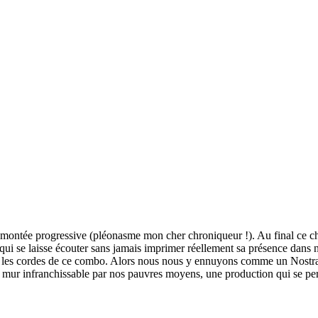
ntée progressive (pléonasme mon cher chroniqueur !). Au final ce ch
ui se laisse écouter sans jamais imprimer réellement sa présence dans 
ans les cordes de ce combo. Alors nous nous y ennuyons comme un Nostra
 infranchissable par nos pauvres moyens, une production qui se perd 