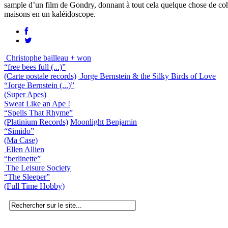
sample d’un film de Gondry, donnant à tout cela quelque chose de cohér
maisons en un kaléidoscope.
Christophe bailleau + won
“free bees full (...)”
(Carte postale records)
Jorge Bernstein & the Silky Birds of Love
“Jorge Bernstein (...)”
(Super Apes)
Sweat Like an Ape !
“Spells That Rhyme”
(Platinium Records)
Moonlight Benjamin
“Simido”
(Ma Case)
Ellen Allien
“berlinette”
The Leisure Society
“The Sleeper”
(Full Time Hobby)