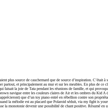
ient plus source de cauchemard que de source d’inspiration. C’était à s
er partout, et principalement au mur et sur les meubles. En plus de ce 
 faisait la joie de Tata pendant les réunions de famille, et qui provoqu
 brown navigue entre les couleurs claires de Air et les ombres du Kid
s apprécieront) que d’un toy piano entré en rébellion contre son proprié
uand la mélodie est au placard que Polaroid séduit, via my fight is yo
sse la monotonie devenir une possibilité de chant positive. Résumé en un