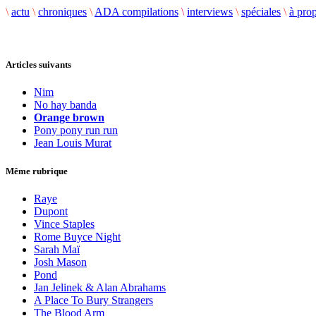
\
actu
\
chroniques
\
ADA compilations
\
interviews
\
spéciales
\
à pro
Articles suivants
Nim
No hay banda
Orange brown
Pony pony run run
Jean Louis Murat
Même rubrique
Raye
Dupont
Vince Staples
Rome Buyce Night
Sarah Maï
Josh Mason
Pond
Jan Jelinek & Alan Abrahams
A Place To Bury Strangers
The Blood Arm