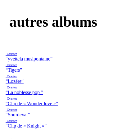
autres albums
Cvantez
“yvettela musipontaine”
Cvantez
“Tigers”
Cvantez
“Lozére”
Cvantez
“La noblesse pop ”
Cvantez
“Clip de « Wonder love »”
Cvantez
“Sourdeval”
Cvantez
“Clip de « Knight »”