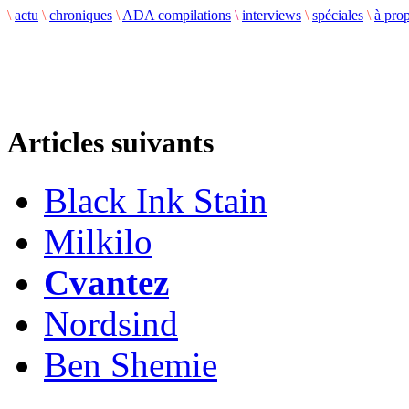
\
actu
\
chroniques
\
ADA compilations
\
interviews
\
spéciales
\
à pro
Articles suivants
Black Ink Stain
Milkilo
Cvantez
Nordsind
Ben Shemie