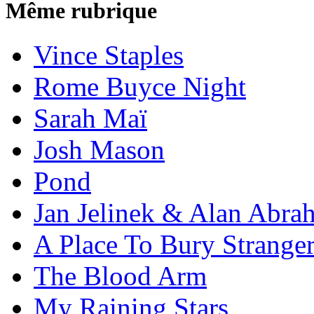
Même rubrique
Vince Staples
Rome Buyce Night
Sarah Maï
Josh Mason
Pond
Jan Jelinek & Alan Abra
A Place To Bury Strange
The Blood Arm
My Raining Stars