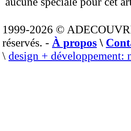
aucune spéciale pour cet art
1999-2026 © ADECOUVR
réservés. -
À propos
\
Cont
\
design + développement: 