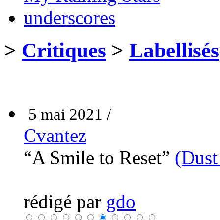
underscores
>
Critiques
>
Labellisés
5 mai 2021 /
Cvantez
“A Smile to Reset”
(Dust
rédigé par
gdo