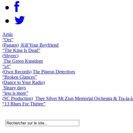
Artús
“Ors”
(Pagans)
Kill Your Boyfriend
“The King Is Dead”
(Shyrec)
The Green Kingdom
“s/t”
(Own Records)
The Pigeon Detectives
“Broken Glances”
(Dance to Your Radio)
Sleazy days
“less is more”
(SC Production)
Thee Silver Mt Zion Memorial Orchestra & Tra-la-
“13 Blues For Thirtee”