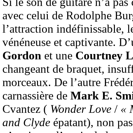
Si le son de guitare n’a pas
avec celui de Rodolphe Bur
l’attraction indéfinissable, 
vénéneuse et captivante. D’
Gordon
et une
Courtney L
changeant de braquet, insuf
morceaux. De l’autre Frédér
carnassière de
Mark E. Sm
Cvantez (
Wonder Love
/
« 
and Clyde
épatant), non pas 