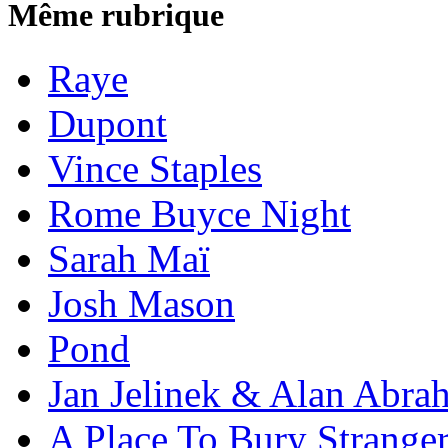
Même rubrique
Raye
Dupont
Vince Staples
Rome Buyce Night
Sarah Maï
Josh Mason
Pond
Jan Jelinek & Alan Abra
A Place To Bury Strange