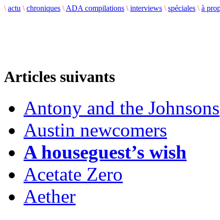
\
actu
\
chroniques
\
ADA compilations
\
interviews
\
spéciales
\
à pro
Articles suivants
Antony and the Johnsons
Austin newcomers
A houseguest’s wish
Acetate Zero
Aether