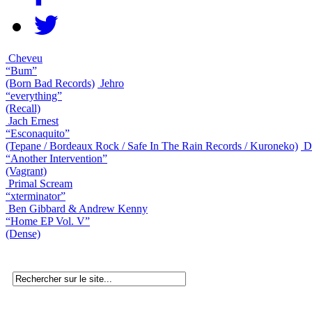
Cheveu
“Bum”
(Born Bad Records)
Jehro
“everything”
(Recall)
Jach Ernest
“Esconaquito”
(Tepane / Bordeaux Rock / Safe In The Rain Records / Kuroneko)
D
“Another Intervention”
(Vagrant)
Primal Scream
“xterminator”
Ben Gibbard & Andrew Kenny
“Home EP Vol. V”
(Dense)