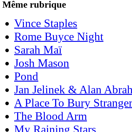
Même rubrique
Vince Staples
Rome Buyce Night
Sarah Maï
Josh Mason
Pond
Jan Jelinek & Alan Abra
A Place To Bury Strange
The Blood Arm
My Raining Stars