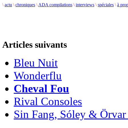
\
actu
\
chroniques
\
ADA compilations
\
interviews
\
spéciales
\
à pro
Articles suivants
Bleu Nuit
Wonderflu
Cheval Fou
Rival Consoles
Sin Fang, Sóley & Örva