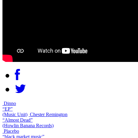
Dinno
“EP”
(Music Unit)
Chester Remington
“Almost Dead”
(Howlin Banana Records)
Placebo
“black market music”