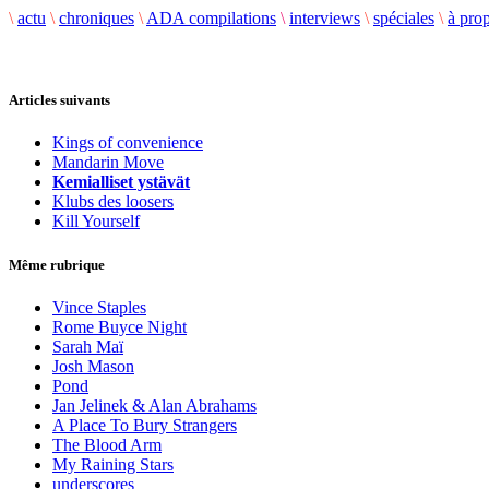
\
actu
\
chroniques
\
ADA compilations
\
interviews
\
spéciales
\
à pro
Articles suivants
Kings of convenience
Mandarin Move
Kemialliset ystävät
Klubs des loosers
Kill Yourself
Même rubrique
Vince Staples
Rome Buyce Night
Sarah Maï
Josh Mason
Pond
Jan Jelinek & Alan Abrahams
A Place To Bury Strangers
The Blood Arm
My Raining Stars
underscores