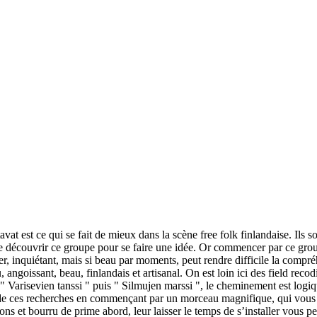
t est ce qui se fait de mieux dans la scène free folk finlandaise. Ils s
découvrir ce groupe pour se faire une idée. Or commencer par ce groupe
lier, inquiétant, mais si beau par moments, peut rendre difficile la compr
 angoissant, beau, finlandais et artisanal. On est loin ici des field recod
" Varisevien tanssi " puis " Silmujen marssi ", le cheminement est logi
s de ces recherches en commençant par un morceau magnifique, qui vous r
s et bourru de prime abord, leur laisser le temps de s’installer vous perm