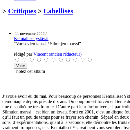
>
Critiques
>
Labellisés
11 novembre 2009 /
Kemialliset ystävät
“Varisevien tanssi / Silmujen marssi”
rédigé par
Vincent (ancien rédacteur)
notez cet album
J’avoue avoir eu du mal. Pour beaucoup de personnes Kemialliset Ystava
démoniaque depuis près de dix ans. Du coup on est forcément tenté de 
une discothèque très fournie. D’autre part leur fort univers, si particu
Silmujen marssi " est bien un joyau. Sorti en 2001, c’est un disque fou,
qu’il faut un peu de temps pour se frayer son chemin. Séparé en deux 
sons, d’expérimentations, quant à la seconde, elle démontre les fruit
vraiment trompeuses, et si Kemialliset Ystavat peut vous sembler abscon