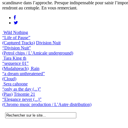
scandinave dans l’approche. Presque indispensable pour saisir l’impor
rendront au centuple. En vous remerciant.
Wild Nothing
“Life of Pause”
(Captured Tracks)
Division Nuit
“Division Nuit”
(Petrol chips / L’Amicale underground)
Tara King th
“sequence 01”
(Mudahpeach)
Rain
“a dream unthreatened”
(Cloud)
Sera cahoone
“only as the day (...)”
(Pias)
Trisomie 21
“Elegance never (...)”
(Chromo music production / L’Autre distribution)