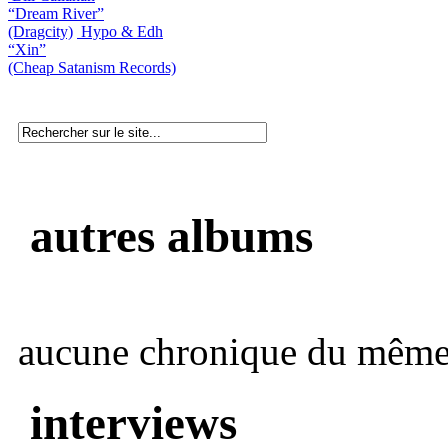
“Dream River”
(Dragcity)
Hypo & Edh
“Xin”
(Cheap Satanism Records)
autres albums
aucune chronique du même 
interviews