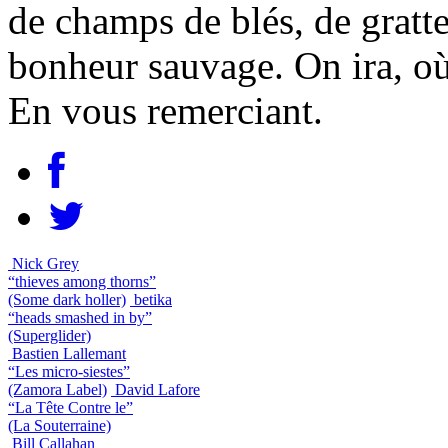
de champs de blés, de gratte
bonheur sauvage. On ira, o
En vous remerciant.
Nick Grey
“thieves among thorns”
(Some dark holler)
betika
“heads smashed in by”
(Superglider)
Bastien Lallemant
“Les micro-siestes”
(Zamora Label)
David Lafore
“La Tête Contre le”
(La Souterraine)
Bill Callahan