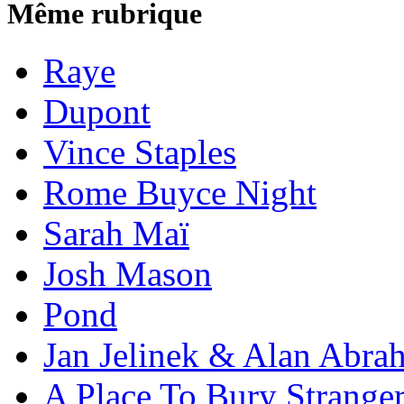
Même rubrique
Raye
Dupont
Vince Staples
Rome Buyce Night
Sarah Maï
Josh Mason
Pond
Jan Jelinek & Alan Abra
A Place To Bury Strange