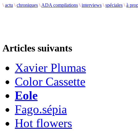
\
actu
\
chroniques
\
ADA compilations
\
interviews
\
spéciales
\
à pro
Articles suivants
Xavier Plumas
Color Cassette
Eole
Fago.sépia
Hot flowers