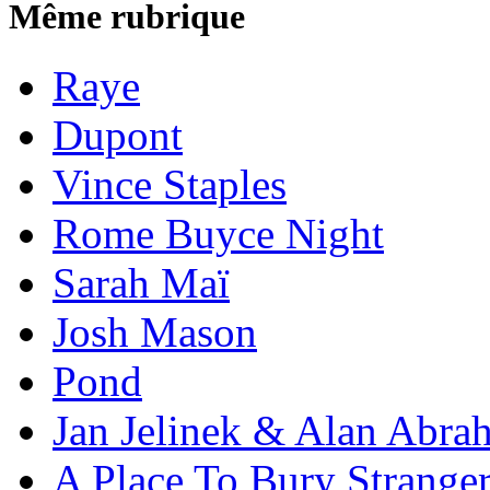
Même rubrique
Raye
Dupont
Vince Staples
Rome Buyce Night
Sarah Maï
Josh Mason
Pond
Jan Jelinek & Alan Abra
A Place To Bury Strange