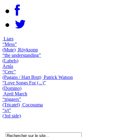
Liars
“Mess”
(Mute)
Röyksopp
“the understanding”
(Labels)
Artús
“Cerc”
(Pagans / Hart Brut)
Patrick Watson
“Love Songs For (...)”
(Domino)
April March
“triggers”
(Tricatel)
Cocosuma
“s/t”
(3rd side)