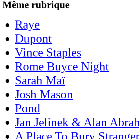
Même rubrique
Raye
Dupont
Vince Staples
Rome Buyce Night
Sarah Maï
Josh Mason
Pond
Jan Jelinek & Alan Abra
A Place To Bury Strange