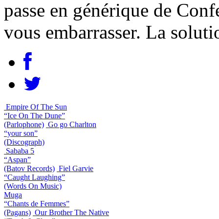
passe en générique de Conf
vous embarrasser. La soluti
Empire Of The Sun
“Ice On The Dune”
(Parlophone)
Go go Charlton
“your son”
(Discograph)
Sababa 5
“Aspan”
(Batov Records)
Fiel Garvie
“Caught Laughing”
(Words On Music)
Muga
“Chants de Femmes”
(Pagans)
Our Brother The Native