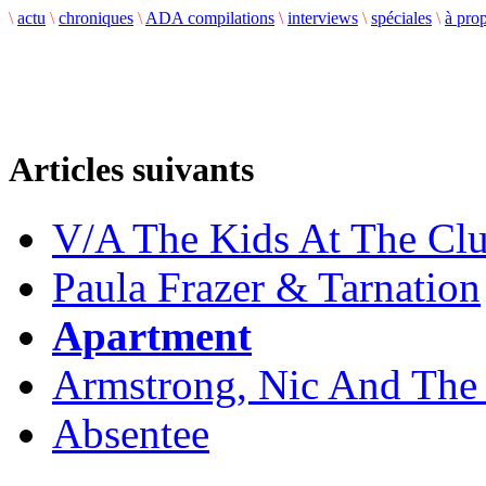
\
actu
\
chroniques
\
ADA compilations
\
interviews
\
spéciales
\
à pro
Articles suivants
V/A The Kids At The Cl
Paula Frazer & Tarnation
Apartment
Armstrong, Nic And The
Absentee