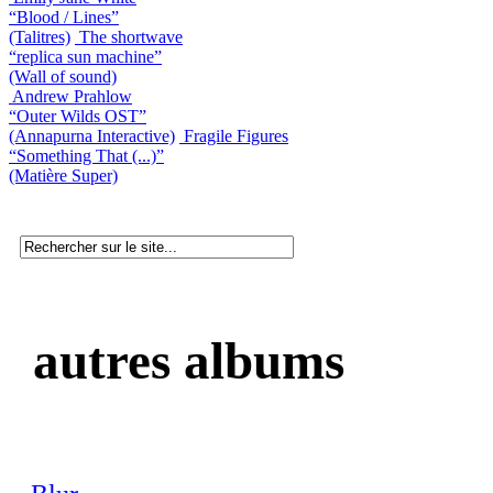
“Blood / Lines”
(Talitres)
The shortwave
“replica sun machine”
(Wall of sound)
Andrew Prahlow
“Outer Wilds OST”
(Annapurna Interactive)
Fragile Figures
“Something That (...)”
(Matière Super)
autres albums