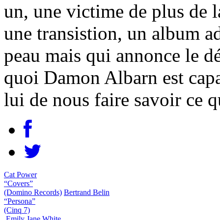
un, une victime de plus de 
une transistion, un album a
peau mais qui annonce le d
quoi Damon Albarn est capab
lui de nous faire savoir ce q
Cat Power
“Covers”
(Domino Records)
Bertrand Belin
“Persona”
(Cinq 7)
Emily Jane White