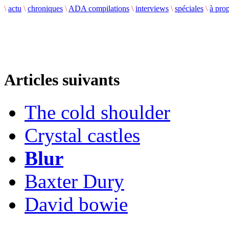
\
actu
\
chroniques
\
ADA compilations
\
interviews
\
spéciales
\
à pro
Articles suivants
The cold shoulder
Crystal castles
Blur
Baxter Dury
David bowie