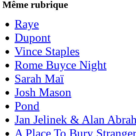
Même rubrique
Raye
Dupont
Vince Staples
Rome Buyce Night
Sarah Maï
Josh Mason
Pond
Jan Jelinek & Alan Abra
A Place To Bury Strange