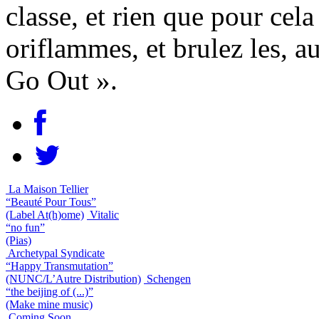
classe, et rien que pour cela
oriflammes, et brulez les, 
Go Out ».
La Maison Tellier
“Beauté Pour Tous”
(Label At(h)ome)
Vitalic
“no fun”
(Pias)
Archetypal Syndicate
“Happy Transmutation”
(NUNC/L’Autre Distribution)
Schengen
“the beijing of (...)”
(Make mine music)
Coming Soon