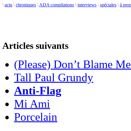
\
actu
\
chroniques
\
ADA compilations
\
interviews
\
spéciales
\
à pro
Articles suivants
(Please) Don’t Blame Me
Tall Paul Grundy
Anti-Flag
Mi Ami
Porcelain