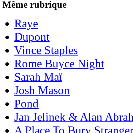
Même rubrique
Raye
Dupont
Vince Staples
Rome Buyce Night
Sarah Maï
Josh Mason
Pond
Jan Jelinek & Alan Abra
A Place To Bury Strange