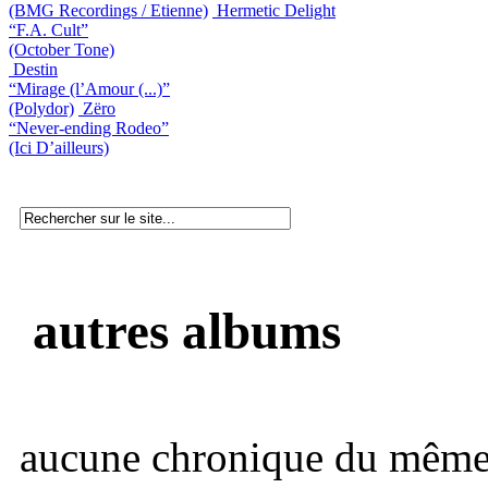
(BMG Recordings / Etienne)
Hermetic Delight
“F.A. Cult”
(October Tone)
Destin
“Mirage (l’Amour (...)”
(Polydor)
Zëro
“Never-ending Rodeo”
(Ici D’ailleurs)
autres albums
aucune chronique du même 