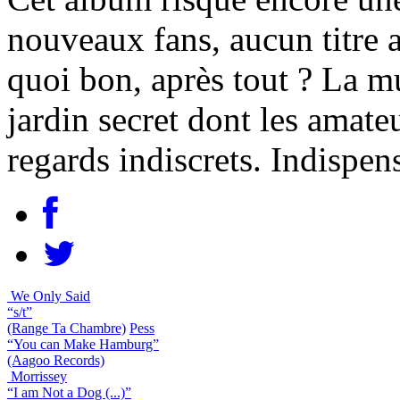
nouveaux fans, aucun titre 
quoi bon, après tout ? La 
jardin secret dont les amate
regards indiscrets. Indispen
We Only Said
“s/t”
(Range Ta Chambre)
Pess
“You can Make Hamburg”
(Aagoo Records)
Morrissey
“I am Not a Dog (...)”