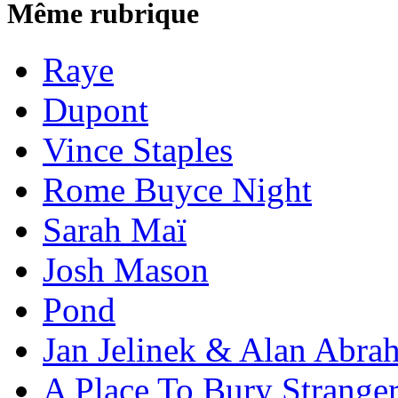
Même rubrique
Raye
Dupont
Vince Staples
Rome Buyce Night
Sarah Maï
Josh Mason
Pond
Jan Jelinek & Alan Abra
A Place To Bury Strange