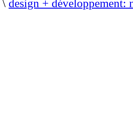
\
design + développement: 