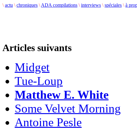
\
actu
\
chroniques
\
ADA compilations
\
interviews
\
spéciales
\
à pro
Articles suivants
Midget
Tue-Loup
Matthew E. White
Some Velvet Morning
Antoine Pesle