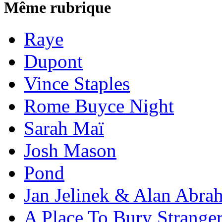
Même rubrique
Raye
Dupont
Vince Staples
Rome Buyce Night
Sarah Maï
Josh Mason
Pond
Jan Jelinek & Alan Abra
A Place To Bury Strange