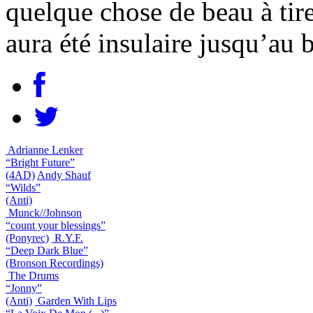
quelque chose de beau à tirer
aura été insulaire jusqu’au 
Adrianne Lenker
“Bright Future”
(4AD)
Andy Shauf
“Wilds”
(Anti)
Munck//Johnson
“count your blessings”
(Ponyrec)
R.Y.F.
“Deep Dark Blue”
(Bronson Recordings)
The Drums
“Jonny”
(Anti)
Garden With Lips