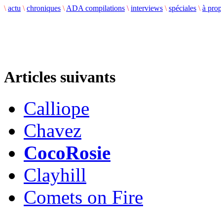
\
actu
\
chroniques
\
ADA compilations
\
interviews
\
spéciales
\
à pro
Articles suivants
Calliope
Chavez
CocoRosie
Clayhill
Comets on Fire