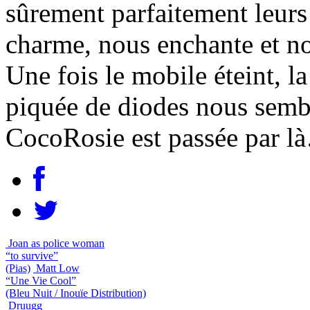
sûrement parfaitement leurs
charme, nous enchante et n
Une fois le mobile éteint, la
piquée de diodes nous sembl
CocoRosie est passée par l
Joan as police woman
“to survive”
(Pias)
Matt Low
“Une Vie Cool”
(Bleu Nuit / Inouïe Distribution)
Druugg