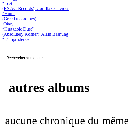
“Lost”
(EXAG Records)
Cornflakes heroes
“Hum”
(Greed recordings)
Okay
“Huggable Dust”
(Absolutely Kosher)
Alain Bashung
“L’imprudence”
autres albums
aucune chronique du même 