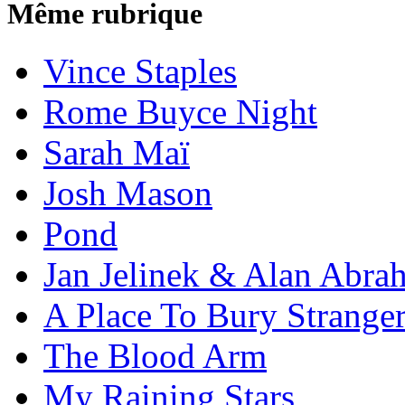
Même rubrique
Vince Staples
Rome Buyce Night
Sarah Maï
Josh Mason
Pond
Jan Jelinek & Alan Abra
A Place To Bury Strange
The Blood Arm
My Raining Stars