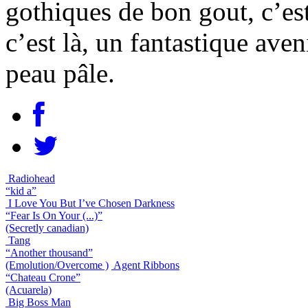
gothiques de bon gout, c’est
c’est là, un fantastique aven
peau pâle.
Radiohead
“kid a”
I Love You But I’ve Chosen Darkness
“Fear Is On Your (...)”
(Secretly canadian)
Tang
“Another thousand”
(Emolution/Overcome )
Agent Ribbons
“Chateau Crone”
(Acuarela)
Big Boss Man