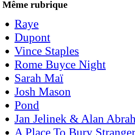
Même rubrique
Raye
Dupont
Vince Staples
Rome Buyce Night
Sarah Maï
Josh Mason
Pond
Jan Jelinek & Alan Abra
A Place To Bury Strange