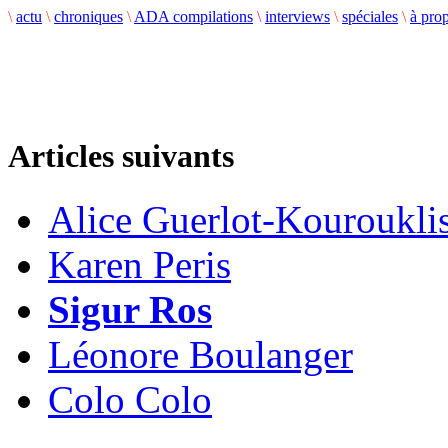
\
actu
\
chroniques
\
ADA compilations
\
interviews
\
spéciales
\
à pro
Articles suivants
Alice Guerlot-Kouroukli
Karen Peris
Sigur Ros
Léonore Boulanger
Colo Colo