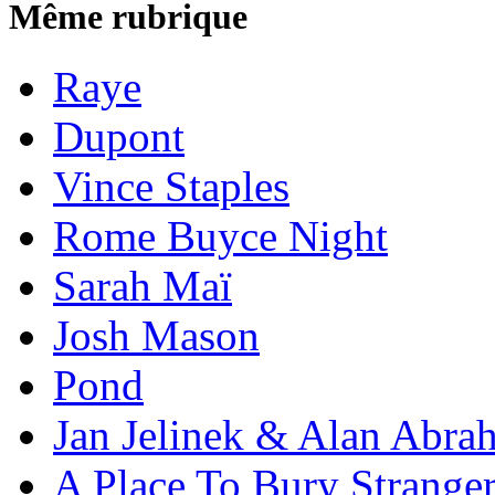
Même rubrique
Raye
Dupont
Vince Staples
Rome Buyce Night
Sarah Maï
Josh Mason
Pond
Jan Jelinek & Alan Abra
A Place To Bury Strange