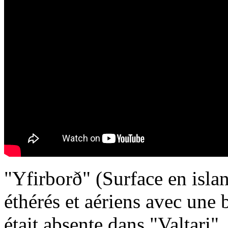
"Yfirborð" (Surface en isla
éthérés et aériens avec une b
était absente dans "Valtari".