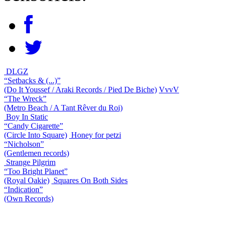
DLGZ
“Setbacks & (...)”
(Do It Youssef / Araki Records / Pied De Biche)
VvvV
“The Wreck”
(Metro Beach / A Tant Rêver du Roi)
Boy In Static
“Candy Cigarette”
(Circle Into Square)
Honey for petzi
“Nicholson”
(Gentlemen records)
Strange Pilgrim
“Too Bright Planet”
(Royal Oakie)
Squares On Both Sides
“Indication”
(Own Records)