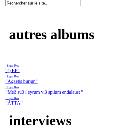
autres albums
Sigur Ros
“() EP”
Sigur Ros
“Agaetis burjun”
Sigur Ros
“Með suð í eyrum við spilum endalaust ”
Sigur Rós
“ÁTTA”
interviews