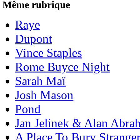
Même rubrique
Raye
Dupont
Vince Staples
Rome Buyce Night
Sarah Maï
Josh Mason
Pond
Jan Jelinek & Alan Abra
A Place To Bury Strange