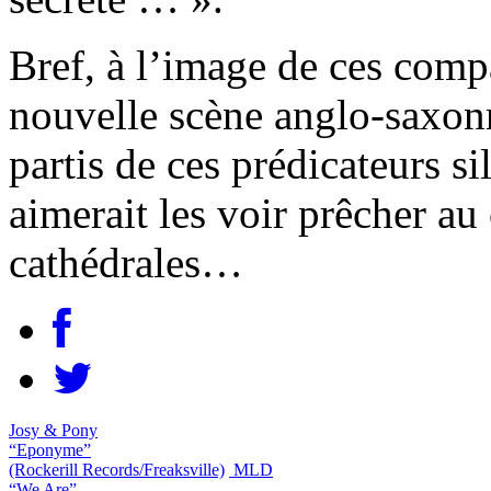
Bref, à l’image de ces compa
nouvelle scène anglo-saxonne 
partis de ces prédicateurs s
aimerait les voir prêcher a
cathédrales…
Josy & Pony
“Eponyme”
(Rockerill Records/Freaksville)
MLD
“We Are”