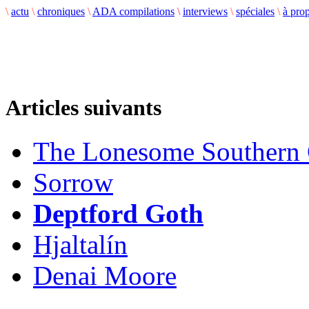
\
actu
\
chroniques
\
ADA compilations
\
interviews
\
spéciales
\
à pro
Articles suivants
The Lonesome Southern
Sorrow
Deptford Goth
Hjaltalín
Denai Moore