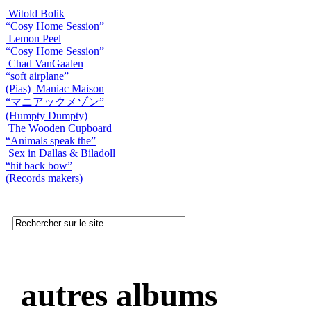
Witold Bolik
“Cosy Home Session”
Lemon Peel
“Cosy Home Session”
Chad VanGaalen
“soft airplane”
(Pias)
Maniac Maison
“マニアックメゾン”
(Humpty Dumpty)
The Wooden Cupboard
“Animals speak the”
Sex in Dallas & Biladoll
“hit back bow”
(Records makers)
autres albums