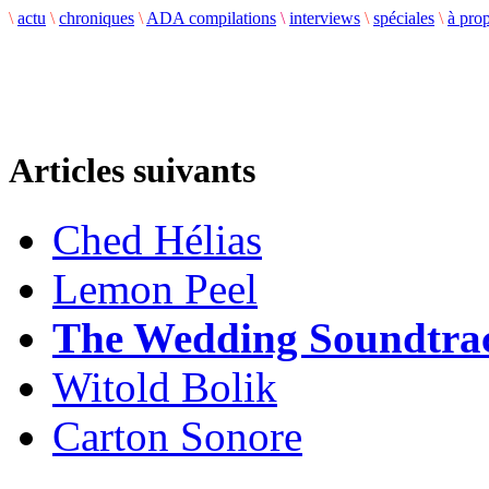
\
actu
\
chroniques
\
ADA compilations
\
interviews
\
spéciales
\
à pro
Articles suivants
Ched Hélias
Lemon Peel
The Wedding Soundtra
Witold Bolik
Carton Sonore