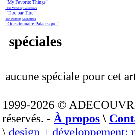
“My Favorite Things”
The Wedding Soundtrack
“Titre par Titre”
The Wedding Soundtrack
“Questionnaire Palacesque”
spéciales
aucune spéciale pour cet art
1999-2026 © ADECOUVR
réservés. -
À propos
\
Cont
\
design + développement: 