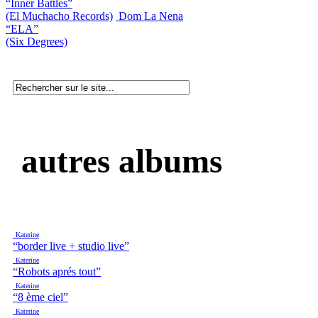
“Inner Battles”
(El Muchacho Records)
Dom La Nena
“ELA”
(Six Degrees)
autres albums
Katerine
“border live + studio live”
Katerine
“Robots aprés tout”
Katerine
“8 ème ciel”
Katerine