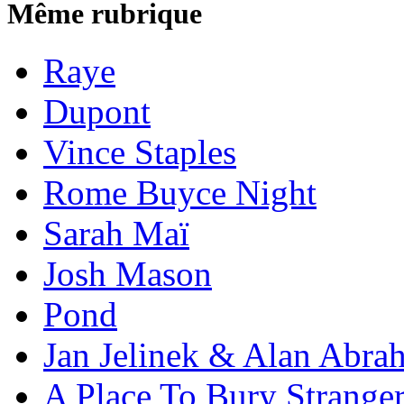
Même rubrique
Raye
Dupont
Vince Staples
Rome Buyce Night
Sarah Maï
Josh Mason
Pond
Jan Jelinek & Alan Abra
A Place To Bury Strange