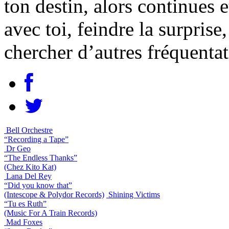
ton destin, alors continues e
avec toi, feindre la surprise
chercher d’autres fréquentat
Bell Orchestre
“Recording a Tape”
Dr Geo
“The Endless Thanks”
(Chez Kito Kat)
Lana Del Rey
“Did you know that”
(Intescope & Polydor Records)
Shining Victims
“Tu es Ruth”
(Music For A Train Records)
Mad Foxes