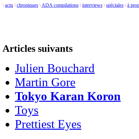
\
actu
\
chroniques
\
ADA compilations
\
interviews
\
spéciales
\
à pro
Articles suivants
Julien Bouchard
Martin Gore
Tokyo Karan Koron
Toys
Prettiest Eyes