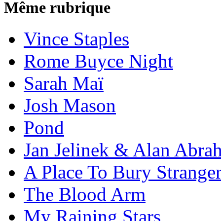
Même rubrique
Vince Staples
Rome Buyce Night
Sarah Maï
Josh Mason
Pond
Jan Jelinek & Alan Abra
A Place To Bury Strange
The Blood Arm
My Raining Stars