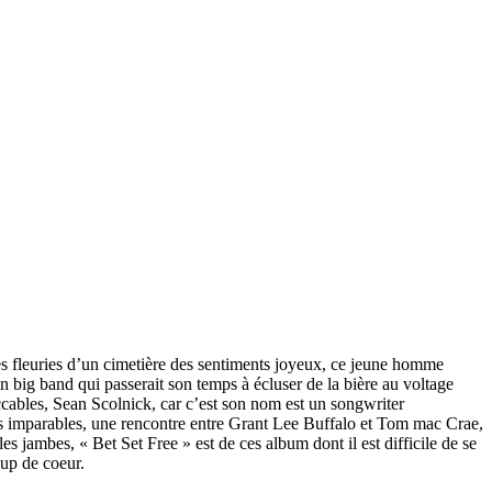
lées fleuries d’un cimetière des sentiments joyeux, ce jeune homme
n big band qui passerait son temps à écluser de la bière au voltage
ccables, Sean Scolnick, car c’est son nom est un songwriter
ons imparables, une rencontre entre Grant Lee Buffalo et Tom mac Crae,
 jambes, « Bet Set Free » est de ces album dont il est difficile de se
oup de coeur.