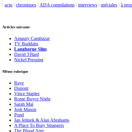
\
actu
\
chroniques
\
ADA compilations
\
interviews
\
spéciales
\
à pro
Articles suivants
Amaury Cambuzat
TV Buddahs
Langhorne Slim
David Têtard
Nickel Pressing
Même rubrique
Raye
Dupont
Vince Staples
Rome Buyce Night
Sarah Maï
Josh Mason
Pond
Jan Jelinek & Alan Abrahams
A Place To Bury Strangers
The Blood Arm