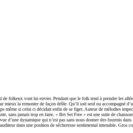
al de folkeux vont lui envier. Pendant que le folk tend à prendre les al
our mieux la remonter de façon drôle. Qu’il soit seul ou accompagné d’u
s même si celui ci décidait enfin de se figer. Auteur de mélodies impe
nte, sans jamais trop en faire. « Bet Set Free » est une suite de chans
vue d’une dynamique qui n’est pas sans nous donner des fourmis dans les
l’auditeur dans une position de sécheresse sentimental intenable. Gros c