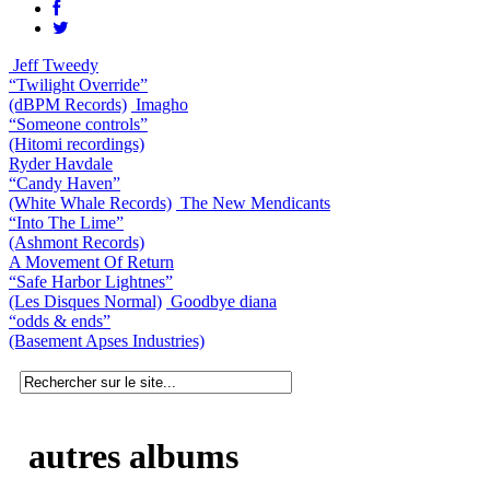
Jeff Tweedy
“Twilight Override”
(dBPM Records)
Imagho
“Someone controls”
(Hitomi recordings)
Ryder Havdale
“Candy Haven”
(White Whale Records)
The New Mendicants
“Into The Lime”
(Ashmont Records)
A Movement Of Return
“Safe Harbor Lightnes”
(Les Disques Normal)
Goodbye diana
“odds & ends”
(Basement Apses Industries)
autres albums