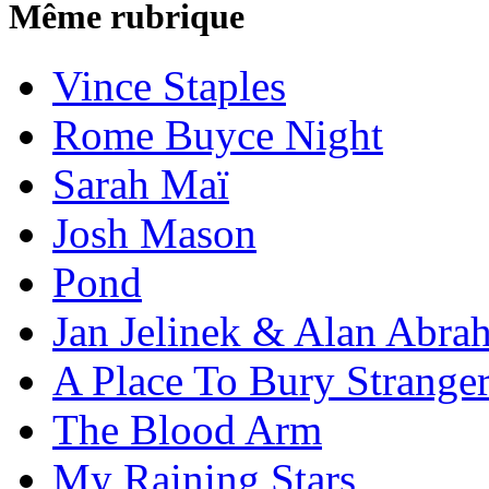
Même rubrique
Vince Staples
Rome Buyce Night
Sarah Maï
Josh Mason
Pond
Jan Jelinek & Alan Abra
A Place To Bury Strange
The Blood Arm
My Raining Stars