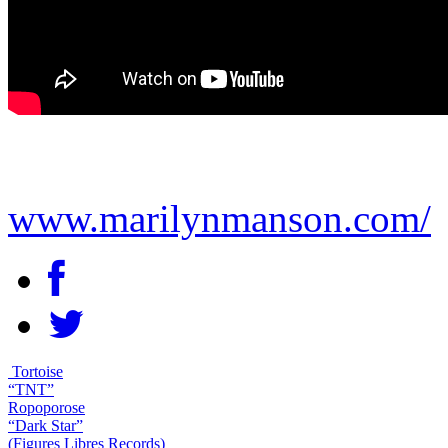
www.marilynmanson.com/
Tortoise
“TNT”
Ropoporose
“Dark Star”
(Figures Libres Records)