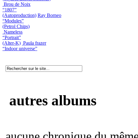
Brou de Noix
“1807”
(Autoproduction)
Ray Borneo
“Modules”
(Petrol Chips)
Nameless
“Portrait”
(Alter-K)
Paula frazer
“Indoor universe”
autres albums
aucune chronique du même 