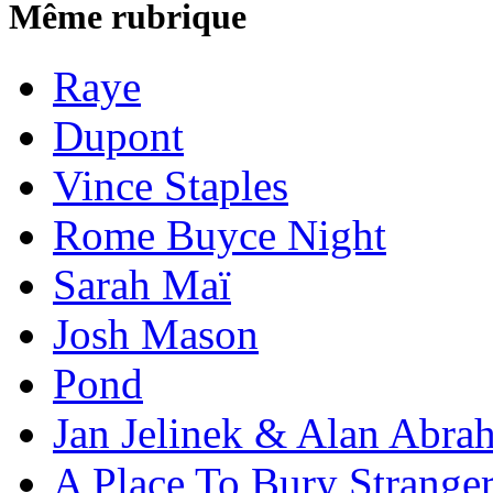
Même rubrique
Raye
Dupont
Vince Staples
Rome Buyce Night
Sarah Maï
Josh Mason
Pond
Jan Jelinek & Alan Abra
A Place To Bury Strange