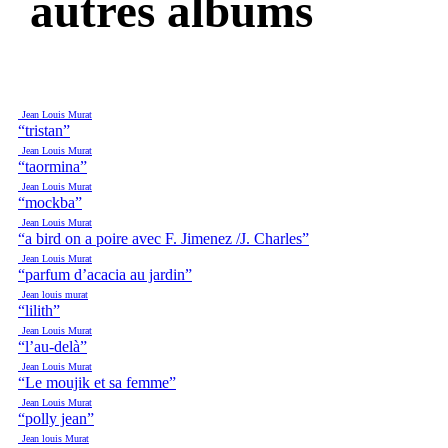
autres albums
Jean Louis Murat
“tristan”
Jean Louis Murat
“taormina”
Jean Louis Murat
“mockba”
Jean Louis Murat
“a bird on a poire avec F. Jimenez /J. Charles”
Jean Louis Murat
“parfum d’acacia au jardin”
Jean louis murat
“lilith”
Jean Louis Murat
“l’au-delà”
Jean Louis Murat
“Le moujik et sa femme”
Jean Louis Murat
“polly jean”
Jean louis Murat