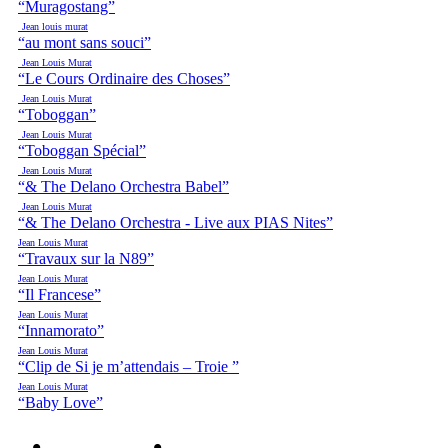
“Muragostang”
Jean louis murat
“au mont sans souci”
Jean Louis Murat
“Le Cours Ordinaire des Choses”
Jean Louis Murat
“Toboggan”
Jean Louis Murat
“Toboggan Spécial”
Jean Louis Murat
“& The Delano Orchestra Babel”
Jean Louis Murat
“& The Delano Orchestra - Live aux PIAS Nites”
Jean Louis Murat
“Travaux sur la N89”
Jean Louis Murat
“Il Francese”
Jean Louis Murat
“Innamorato”
Jean Louis Murat
“Clip de Si je m’attendais – Troie ”
Jean Louis Murat
“Baby Love”