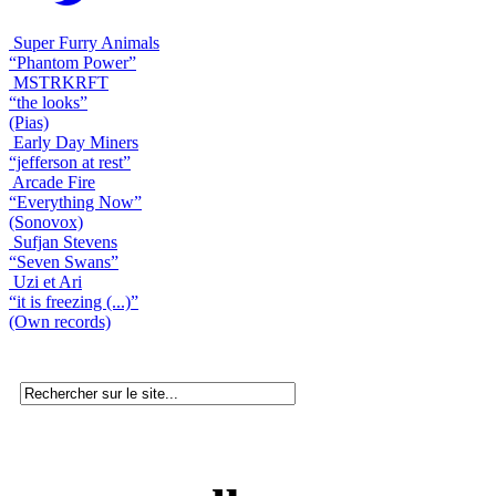
Super Furry Animals
“Phantom Power”
MSTRKRFT
“the looks”
(Pias)
Early Day Miners
“jefferson at rest”
Arcade Fire
“Everything Now”
(Sonovox)
Sufjan Stevens
“Seven Swans”
Uzi et Ari
“it is freezing (...)”
(Own records)