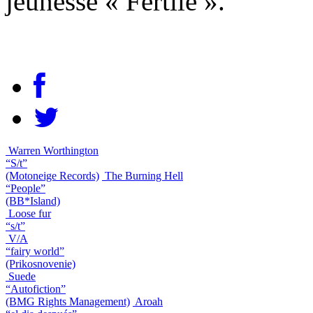
jeunesse « Fertile ».
Warren Worthington
“S/t”
(Motoneige Records)
The Burning Hell
“People”
(BB*Island)
Loose fur
“s/t”
V/A
“fairy world”
(Prikosnovenie)
Suede
“Autofiction”
(BMG Rights Management)
Aroah