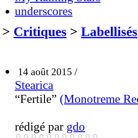
underscores
>
Critiques
>
Labellisés
14 août 2015 /
Stearica
“Fertile”
(Monotreme Re
rédigé par
gdo