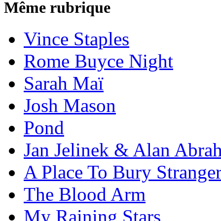
Même rubrique
Vince Staples
Rome Buyce Night
Sarah Maï
Josh Mason
Pond
Jan Jelinek & Alan Abra
A Place To Bury Strange
The Blood Arm
My Raining Stars