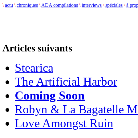
\
actu
\
chroniques
\
ADA compilations
\
interviews
\
spéciales
\
à pro
Articles suivants
Stearica
The Artificial Harbor
Coming Soon
Robyn & La Bagatelle M
Love Amongst Ruin