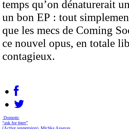
temps qu’on dénaturerait un
un bon EP : tout simplement
que les mecs de Coming Soon
ce nouvel opus, en totale lib
contagieux.
Domotic
“ask for tiger”
(Active suspension)
Michka Assayas