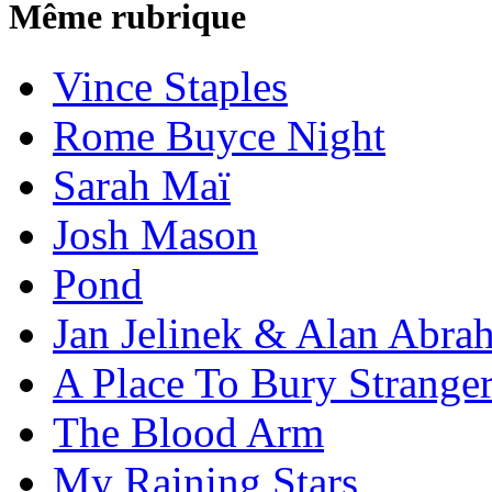
Même rubrique
Vince Staples
Rome Buyce Night
Sarah Maï
Josh Mason
Pond
Jan Jelinek & Alan Abra
A Place To Bury Strange
The Blood Arm
My Raining Stars