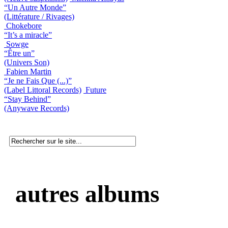
“Un Autre Monde”
(Littérature / Rivages)
Chokebore
“It’s a miracle”
Sowge
“Être un”
(Univers Son)
Fabien Martin
“Je ne Fais Que (...)”
(Label Littoral Records)
Future
“Stay Behind”
(Anywave Records)
autres albums