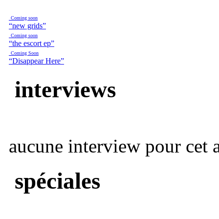
Coming soon
“new grids”
Coming soon
“the escort ep”
Coming Soon
“Disappear Here”
interviews
aucune interview pour cet ar
spéciales