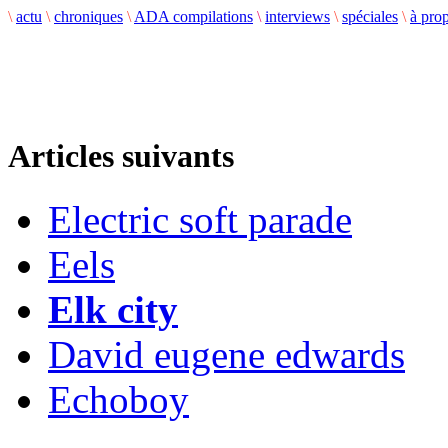
\
actu
\
chroniques
\
ADA compilations
\
interviews
\
spéciales
\
à pro
Articles suivants
Electric soft parade
Eels
Elk city
David eugene edwards
Echoboy