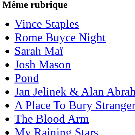
Même rubrique
Vince Staples
Rome Buyce Night
Sarah Maï
Josh Mason
Pond
Jan Jelinek & Alan Abra
A Place To Bury Strange
The Blood Arm
My Raining Stars