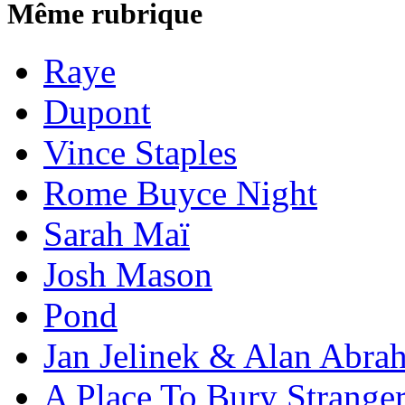
Même rubrique
Raye
Dupont
Vince Staples
Rome Buyce Night
Sarah Maï
Josh Mason
Pond
Jan Jelinek & Alan Abra
A Place To Bury Strange