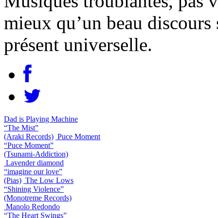
Musiques troublantes, pas vr
mieux qu’un beau discours s
présent universelle.
Dad is Playing Machine
“The Mist”
(Araki Records)
Puce Moment
“Puce Moment”
(Tsunami-Addiction)
Lavender diamond
“imagine our love”
(Pias)
The Low Lows
“Shining Violence”
(Monotreme Records)
Manolo Redondo
“The Heart Swings”