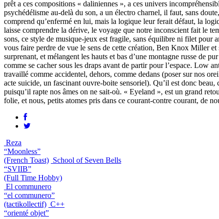
prêt a ces compositions « daliniennes », a ces univers incompréhensible
psychédélisme au-delà du son, a un électro charnel, il faut, sans doute, 
comprend qu’enfermé en lui, mais la logique leur ferait défaut, la logiq
laisse comprendre la dérive, le voyage que notre inconscient fait le t
sons, ce style de musique-jeux est fragile, sans équilibre ni filet pour
vous faire perdre de vue le sens de cette création, Ben Knox Miller e
surprenant, et mélangent les hauts et bas d’une montagne russe de pur a
comme se cacher sous les draps avant de partir pour l’espace. Low anthe
travaillé comme accidentel, dehors, comme dedans (poser sur nos oreill
acte suicide, un fascinant ouvre-boite sensoriel). Qu’il est donc beau, c
puisqu’il rapte nos âmes on ne sait-où. « Eyeland », est un grand retou
folie, et nous, petits atomes pris dans ce courant-contre courant, de no
Reza
“Moonless”
(French Toast)
School of Seven Bells
“SVIIB”
(Full Time Hobby)
El communero
“el communero”
(tactikollectif)
C++
“orienté objet”