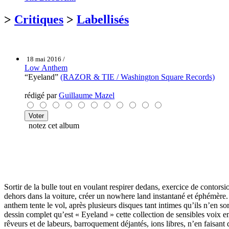
>
Critiques
>
Labellisés
18 mai 2016 /
Low Anthem
“Eyeland”
(RAZOR & TIE / Washington Square Records)
rédigé par
Guillaume Mazel
notez cet album
Sortir de la bulle tout en voulant respirer dedans, exercice de contorsion
dehors dans la voiture, créer un nowhere land instantané et éphémère. So
anthem tente le vol, après plusieurs disques tant intimes qu’ils n’en so
dessin complet qu’est « Eyeland » cette collection de sensibles voix emp
rêveurs et de labeurs, barroquement déjantés, ions libres, n’en faisant 