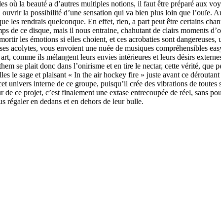
s où la beauté a d’autres multiples notions, il faut être préparé aux vo
ouvrir la possibilité d’une sensation qui va bien plus loin que l’ouïe. Aus
ue les rendrais quelconque. En effet, rien, a part peut être certains cha
emps de ce disque, mais il nous entraine, chahutant de clairs moments d’
 amortir les émotions si elles choient, et ces acrobaties sont dangereuses,
t ses acolytes, vous envoient une nuée de musiques compréhensibles easy
rt, comme ils mélangent leurs envies intérieures et leurs désirs externe
m se plait donc dans l’onirisme et en tire le nectar, cette vérité, que p
es le sage et plaisant « In the air hockey fire » juste avant ce dérout
et univers interne de ce groupe, puisqu’il crée des vibrations de toutes s
r de ce projet, c’est finalement une extase entrecoupée de réel, sans pou
us régaler en dedans et en dehors de leur bulle.