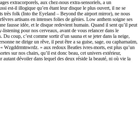
yages extracorporels, aux chez-nous extra-sensoriels, a un
si est-il illogique qu’en étant leur disque le plus ouvert, il ne se
nts très folk (Into the Eyeland – Beyond the airport mirror), ne nous
orfèvres artisans en intenses folies de génies. Low anthem soigne ses
 une fausse idée, et le disque redevient humain. Quand il sent qu’il peut
-listening pour nos cerveaux, avant de vous relancer dans le
s. Du coup, c’est comme sortir d’un sauna et se jeter dans la neige,
ersonne ne dirige un rêve, il peut être a sa guise, sage, ou capharnaüm,
ant « Wzgddrmtnwrdz. » aux redoux Beatles ivres-morts, est plus qu’un
ortes sur nos chairs, qu’il est donc beau, cet univers extérieur,
r autant dévoiler dans lequel des deux réside la beauté, ni où vie la