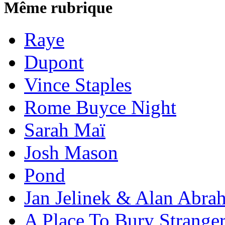
Même rubrique
Raye
Dupont
Vince Staples
Rome Buyce Night
Sarah Maï
Josh Mason
Pond
Jan Jelinek & Alan Abra
A Place To Bury Strange