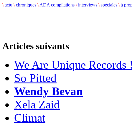
\
actu
\
chroniques
\
ADA compilations
\
interviews
\
spéciales
\
à pro
Articles suivants
We Are Unique Records 
So Pitted
Wendy Bevan
Xela Zaid
Climat