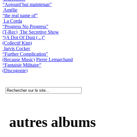
“Aujourd’hui maintenan”
Amélie
“the real name of”
La Corda
“Progress No Progress”
(T-Rec)
The Secretive Show
“(A Dot Of Dust (...)”
(Collectif Kim)
Jarvis Cocker
“Further Complication”
(Because Music)
Pierre Lemarchand
“Fantaisie Militaire”
(Discogonie)
autres albums