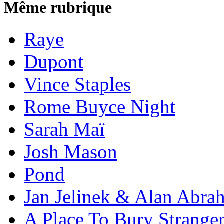
Même rubrique
Raye
Dupont
Vince Staples
Rome Buyce Night
Sarah Maï
Josh Mason
Pond
Jan Jelinek & Alan Abra
A Place To Bury Strange