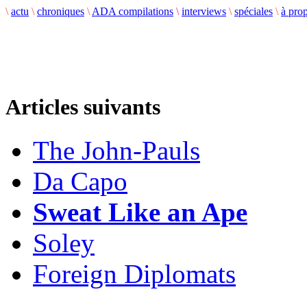
\
actu
\
chroniques
\
ADA compilations
\
interviews
\
spéciales
\
à pro
Articles suivants
The John-Pauls
Da Capo
Sweat Like an Ape
Soley
Foreign Diplomats