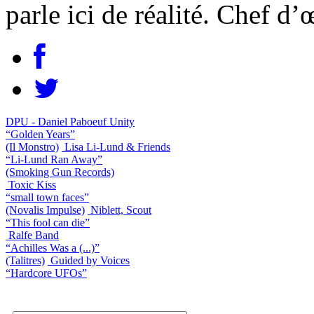
parle ici de réalité. Chef d’
DPU - Daniel Paboeuf Unity
“Golden Years”
(Il Monstro)
Lisa Li-Lund & Friends
“Li-Lund Ran Away”
(Smoking Gun Records)
Toxic Kiss
“small town faces”
(Novalis Impulse)
Niblett, Scout
“This fool can die”
Ralfe Band
“Achilles Was a (...)”
(Talitres)
Guided by Voices
“Hardcore UFOs”