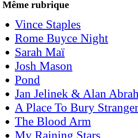
Même rubrique
Vince Staples
Rome Buyce Night
Sarah Maï
Josh Mason
Pond
Jan Jelinek & Alan Abra
A Place To Bury Strange
The Blood Arm
My Raining Stars