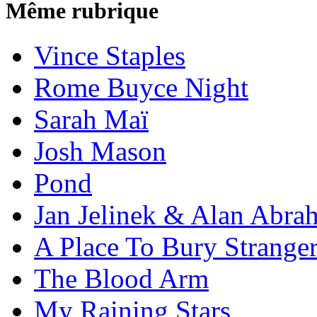
Même rubrique
Vince Staples
Rome Buyce Night
Sarah Maï
Josh Mason
Pond
Jan Jelinek & Alan Abra
A Place To Bury Strange
The Blood Arm
My Raining Stars