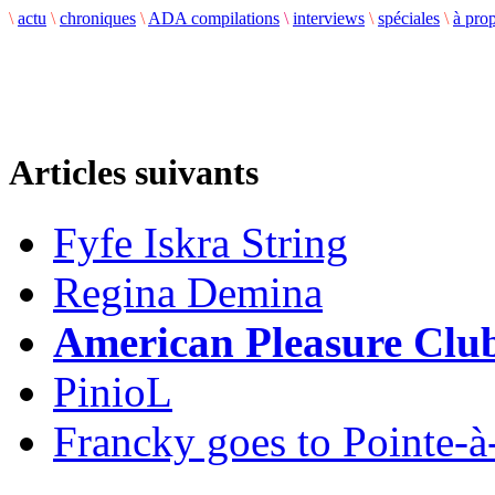
\
actu
\
chroniques
\
ADA compilations
\
interviews
\
spéciales
\
à pro
Articles suivants
Fyfe Iskra String
Regina Demina
American Pleasure Clu
PinioL
Francky goes to Pointe-à-