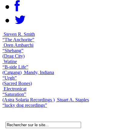
Steven R. Smith
“The Anchorite”
Oren Ambarchi
“Shebang”
(Drag City)
Watine
“B-side Life”
(Catgang)
Mandy, Indiana
“Urgh”
(Sacred Bones)
Electronicat
“Saturation”
(Astra Solaria Recordings )
Stuart A. Staples
“lucky dog recordings”