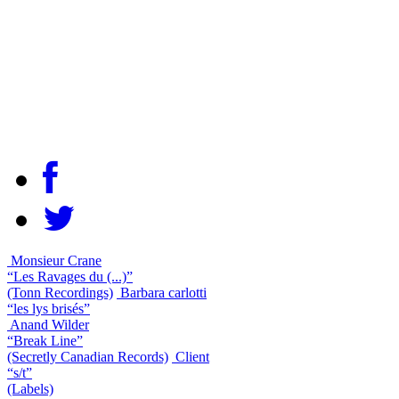
Monsieur Crane
“Les Ravages du (...)”
(Tonn Recordings)
Barbara carlotti
“les lys brisés”
Anand Wilder
“Break Line”
(Secretly Canadian Records)
Client
“s/t”
(Labels)