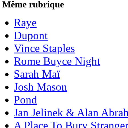
Même rubrique
Raye
Dupont
Vince Staples
Rome Buyce Night
Sarah Maï
Josh Mason
Pond
Jan Jelinek & Alan Abra
A Place To Bury Strange