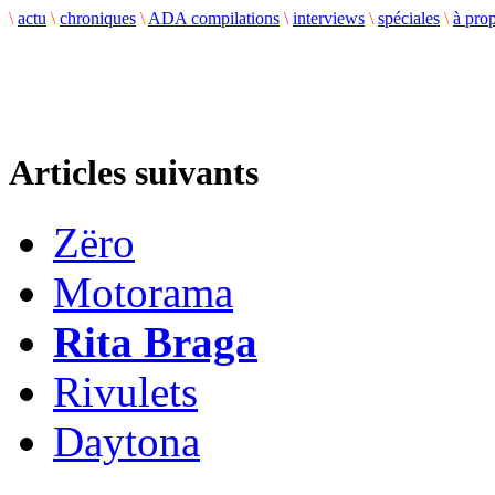
\
actu
\
chroniques
\
ADA compilations
\
interviews
\
spéciales
\
à pro
Articles suivants
Zëro
Motorama
Rita Braga
Rivulets
Daytona