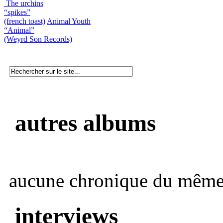
The urchins
“spikes”
(french toast)
Animal Youth
“Animal”
(Weyrd Son Records)
autres albums
aucune chronique du même 
interviews