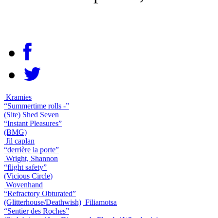
Kramies
“Summertime rolls -”
(Site)
Shed Seven
“Instant Pleasures”
(BMG)
Jil caplan
“derrière la porte”
Wright, Shannon
“flight safety”
(Vicious Circle)
Wovenhand
“Refractory Obturated”
(Glitterhouse/Deathwish)
Filiamotsa
“Sentier des Roches”