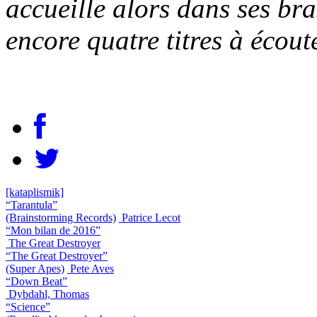
accueille alors dans ses bra
encore quatre titres à écout
[kataplismik]
“Tarantula”
(Brainstorming Records)
Patrice Lecot
“Mon bilan de 2016”
The Great Destroyer
“The Great Destroyer”
(Super Apes)
Pete Aves
“Down Beat”
Dybdahl, Thomas
“Science”