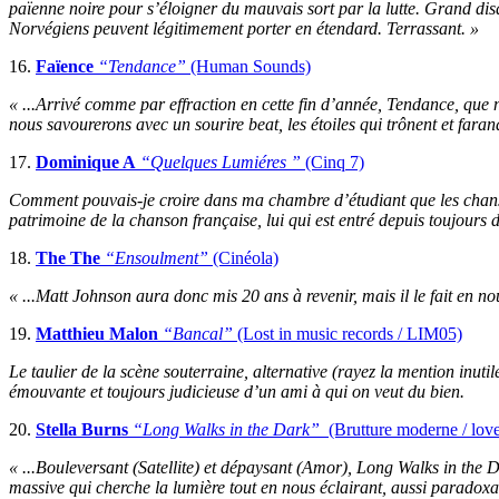
païenne noire pour s’éloigner du mauvais sort par la lutte. Grand dis
Norvégiens peuvent légitimement porter en étendard. Terrassant. »
16.
Faïence
“Tendance”
(Human Sounds)
« ...Arrivé comme par effraction en cette fin d’année, Tendance, que 
nous savourerons avec un sourire beat, les étoiles qui trônent et fara
17.
Dominique A
“Quelques Lumiéres ”
(Cinq 7)
Comment pouvais-je croire dans ma chambre d’étudiant que les chanson
patrimoine de la chanson française, lui qui est entré depuis toujours 
18.
The The
“Ensoulment”
(Cinéola)
« ...Matt Johnson aura donc mis 20 ans à revenir, mais il le fait en no
19.
Matthieu Malon
“Bancal”
(Lost in music records / LIM05)
Le taulier de la scène souterraine, alternative (rayez la mention inuti
émouvante et toujours judicieuse d’un ami à qui on veut du bien.
20.
Stella Burns
“Long Walks in the Dark”
(Brutture moderne / lov
« ...Bouleversant (Satellite) et dépaysant (Amor), Long Walks in the D
massive qui cherche la lumière tout en nous éclairant, aussi paradoxal