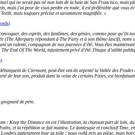
tzel qui ne serait pas né non loin de la baie de San Francisco, mais pl
s, mais j’ai peur de vous perdre en route, il est préférable que vous éco
k Teeth, mais toujours précise et savamment magnifiée. »
ords)
voquer, des esprits, des fantômes, des génies, comme pour qu’ils nous s
e (The Afterparty répondant à The Party et à son thème lascif), notre a
ant un ralenti, compagnon de nos journées d’été. Vous êtes maintenant 
th The End Of The World, injustement privé d’été. Disque d’utilité publi
)
là débarquent de Clermont, peut-être ont-ils arpenté la Vallée des Prad
arté de leur son, produit dans la veine de certains Pixies, est bienfais
n grognard de père.
am : Keep the Distance en est l’illustration, la chanson part de loin,
efrains, et la répétition se fait mantra. Le dantesque et conclusif Time,
t Londres patiemment tisse sa toile : nous voilà pris au piège, mais hor