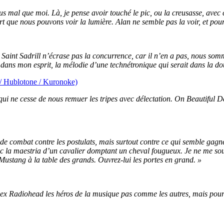
us mal que moi. Là, je pense avoir touché le pic, ou la creusasse, avec 
ort que nous pouvons voir la lumière. Alan ne semble pas la voir, et pou
e Saint Sadrill n’écrase pas la concurrence, car il n’en a pas, nous s
st dans mon esprit, la mélodie d’une technétronique qui serait dans la d
/ Hublotone / Kuronoke)
 qui ne cesse de nous remuer les tripes avec délectation. On Beautiful Da
 combat contre les postulats, mais surtout contre ce qui semble gagn
vec la maestria d’un cavalier domptant un cheval fougueux. Je ne me souv
ustang à la table des grands. Ouvrez-lui les portes en grand. »
ex Radiohead les héros de la musique pas comme les autres, mais pou