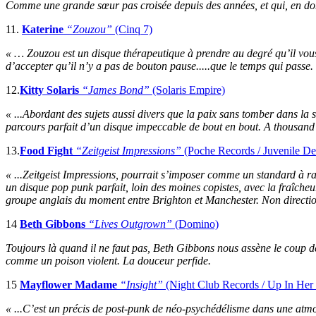
Comme une grande sœur pas croisée depuis des années, et qui, en donn
11.
Katerine
“Zouzou”
(Cinq 7)
« … Zouzou est un disque thérapeutique à prendre au degré qu’il vous 
d’accepter qu’il n’y a pas de bouton pause.....que le temps qui passe.
12.
Kitty Solaris
“James Bond”
(Solaris Empire)
« ...Abordant des sujets aussi divers que la paix sans tomber dans la s
parcours parfait d’un disque impeccable de bout en bout. A thousand 
13.
Food Fight
“Zeitgeist Impressions”
(Poche Records / Juvenile De
« ...Zeitgeist Impressions, pourrait s’imposer comme un standard à r
un disque pop punk parfait, loin des moines copistes, avec la fraîcheu
groupe anglais du moment entre Brighton et Manchester. Non direction
14
Beth Gibbons
“Lives Outgrown”
(Domino)
Toujours là quand il ne faut pas, Beth Gibbons nous assène le coup de
comme un poison violent. La douceur perfide.
15
Mayflower Madame
“Insight”
(Night Club Records / Up In Her
« ...C’est un précis de post-punk de néo-psychédélisme dans une atmosp