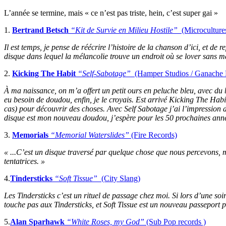
L’année se termine, mais « ce n’est pas triste, hein, c’est super gai »
1.
Bertrand Betsch
“Kit de Survie en Milieu Hostile”
(Microculture
Il est temps, je pense de réécrire l’histoire de la chanson d’ici, et d
disque dans lequel la mélancolie trouve un endroit où se lover sans ma
2.
Kicking The Habit
“Self-Sabotage”
(Hamper Studios / Ganache 
À ma naissance, on m’a offert un petit ours en peluche bleu, avec du b
eu besoin de doudou, enfin, je le croyais. Est arrivé Kicking The Habi
cas) pour découvrir des choses. Avec Self Sabotage j’ai l’impression
disque est mon nouveau doudou, j’espère pour les 50 prochaines ann
3.
Memorials
“Memorial Waterslides”
(Fire Records)
« ...C’est un disque traversé par quelque chose que nous percevons, 
tentatrices. »
4.
Tindersticks
“Soft Tissue”
(City Slang)
Les Tindersticks c’est un rituel de passage chez moi. Si lors d’une soi
touche pas aux Tindersticks, et Soft Tissue est un nouveau passeport p
5.
Alan Sparhawk
“White Roses, my God”
(Sub Pop records )