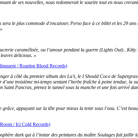
ant de ses nouvelles, nous redonnerait le sourire tout en nous crevant
sera le plus commode d’encaisser. Perso face à ce billet et les 29 ans 
 »
ucrerie caramélisée, ou l’amour pendant la guerre (Lights Out) , Kitty So
leaves delicious. »
linquent / Roaring Blood Records)
anger à côté du premier album des La’s, le I Should Coco de Supergras
r d’une troisième mi-temps sentant l’herbe fraîche à peine tendue, la s
 Saint Pancras, prenez le tunnel sous la manche et une fois arrivé dan
 grâce, appuyant sur la tête pour mieux la tenir sous l’eau. C’est bea
 Room / Ici Cold Records)
hère dark qui à l’instar des peintures du maître Soulages fait jaillir la