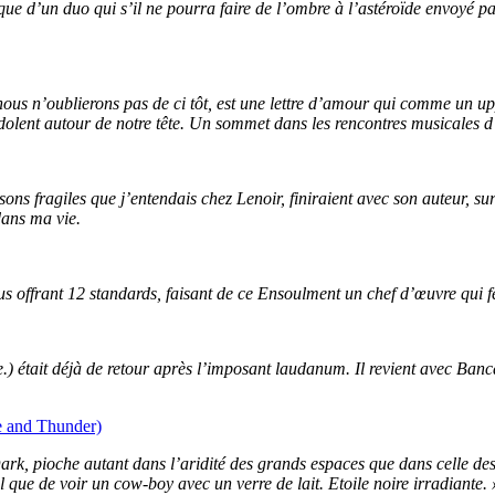
que d’un duo qui s’il ne pourra faire de l’ombre à l’astéroïde envoyé pa
nous n’oublierons pas de ci tôt, est une lettre d’amour qui comme un u
ndolent autour de notre tête. Un sommet dans les rencontres musicales d’
s fragiles que j’entendais chez Lenoir, finiraient avec son auteur, s
dans ma vie.
us offrant 12 standards, faisant de ce Ensoulment un chef d’œuvre qui fer
le.) était déjà de retour après l’imposant laudanum. Il revient avec Banc
e and Thunder)
ark, pioche autant dans l’aridité des grands espaces que dans celle des c
 que de voir un cow-boy avec un verre de lait. Etoile noire irradiante. 