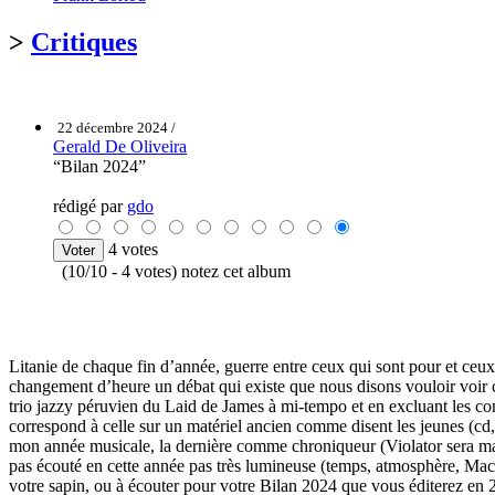
>
Critiques
22 décembre 2024 /
Gerald De Oliveira
“Bilan 2024”
rédigé par
gdo
4 votes
(10/10 - 4 votes) notez cet album
Litanie de chaque fin d’année, guerre entre ceux qui sont pour et ceux 
changement d’heure un débat qui existe que nous disons vouloir voir clo
trio jazzy péruvien du Laid de James à mi-tempo et en excluant les con
correspond à celle sur un matériel ancien comme disent les jeunes (cd, 
mon année musicale, la dernière comme chroniqueur (Violator sera ma let
pas écouté en cette année pas très lumineuse (temps, atmosphère, Macron
votre sapin, ou à écouter pour votre Bilan 2024 que vous éditerez en 2