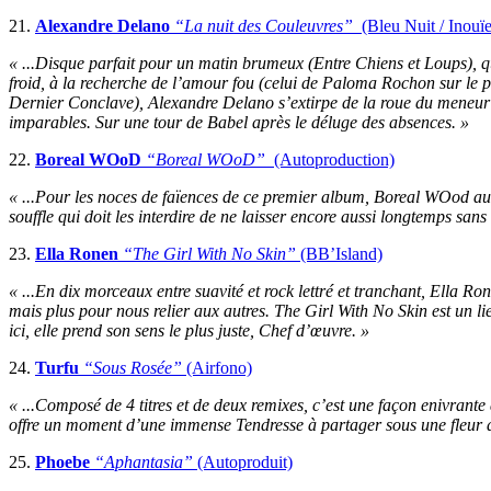
21.
Alexandre Delano
“La nuit des Couleuvres”
(Bleu Nuit / Inouïe
« ...Disque parfait pour un matin brumeux (Entre Chiens et Loups), qu
froid, à la recherche de l’amour fou (celui de Paloma Rochon sur le 
Dernier Conclave), Alexandre Delano s’extirpe de la roue du meneur 
imparables. Sur une tour de Babel après le déluge des absences. »
22.
Boreal WOoD
“Boreal WOoD”
(Autoproduction)
« ...Pour les noces de faïences de ce premier album, Boreal WOod aurait
souffle qui doit les interdire de ne laisser encore aussi longtemps san
23.
Ella Ronen
“The Girl With No Skin”
(BB’Island)
« ...En dix morceaux entre suavité et rock lettré et tranchant, Ella R
mais plus pour nous relier aux autres. The Girl With No Skin est un lie
ici, elle prend son sens le plus juste, Chef d’œuvre. »
24.
Turfu
“Sous Rosée”
(Airfono)
« ...Composé de 4 titres et de deux remixes, c’est une façon enivrant
offre un moment d’une immense Tendresse à partager sous une fleur aux
25.
Phoebe
“Aphantasia”
(Autoproduit)