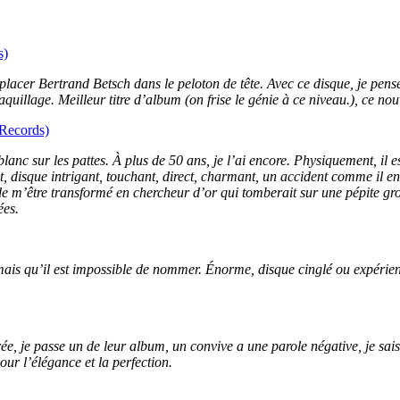
s)
e replacer Bertrand Betsch dans le peloton de tête. Avec ce disque, je pe
quillage. Meilleur titre d’album (on frise le génie à ce niveau.), ce n
Records)
lanc sur les pattes. À plus de 50 ans, je l’ai encore. Physiquement, il 
t, disque intrigant, touchant, direct, charmant, un accident comme il en 
 de m’être transformé en chercheur d’or qui tomberait sur une pépite g
ées.
mais qu’il est impossible de nommer. Énorme, disque cinglé ou expérie
rée, je passe un de leur album, un convive a une parole négative, je sai
our l’élégance et la perfection.