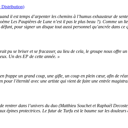
 Distribution)
and il est temps d’arpenter les chemins à l’humus exhausteur de senteur
poème Les Paupières de Lune n’est il pas le plus beau ?). Comme un lie
défunt, pour signer un disque tout aussi personnel qu’ancrée dans ce 
 pu se briser et se fracasser, au lieu de cela, le groupe nous offre un 
s eux. Un des EP de cette année. »
onen frappe un grand coup, une gifle, un coup en plein cœur, afin de réa
n pour l’éternité avec une artiste qui vient de faire une entrée magistral
e de rentrer dans l’univers du duo (Matthieu Souchet et Raphaël Decoste
 épines protectrices. Le futur de Turfu est le baume sur les douleurs 