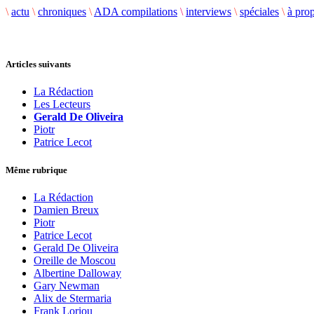
\
actu
\
chroniques
\
ADA compilations
\
interviews
\
spéciales
\
à pro
Articles suivants
La Rédaction
Les Lecteurs
Gerald De Oliveira
Piotr
Patrice Lecot
Même rubrique
La Rédaction
Damien Breux
Piotr
Patrice Lecot
Gerald De Oliveira
Oreille de Moscou
Albertine Dalloway
Gary Newman
Alix de Stermaria
Frank Loriou