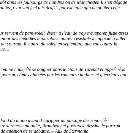
utôt dans les faubourgs de Londres ou de Manchester. Il s’en dégage
utiez, Can you feel this draft ? par exemple afin de goûter cette
ervent de pare-soleil, éviter à l’eau de trop s’évaporer, juste assez
mour des mélodies imparables, notre irrésistible incapacité à lutter
au courant, il y aura du soleil en septembre, que vous aurez la
que. »
es comme nous, été se baigner dans le Gour de Tazenat et apprécié la
ant pour nos âmes abimées par les rumeurs citadines et guerrières qui
 du fond du mono avant d’agripper au passage des sonorités
 entre kermesse maudite, Broadway et post-rock, dessine le portrait
s de question de se débattre. » Alix de Stermania