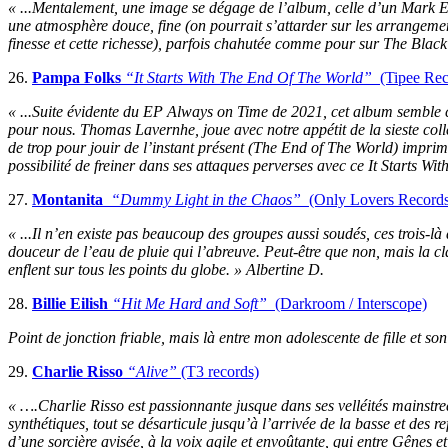
« ...Mentalement, une image se dégage de l’album, celle d’un Mark Ei
une atmosphère douce, fine (on pourrait s’attarder sur les arrangement
finesse et cette richesse), parfois chahutée comme pour sur The Blac
26.
Pampa Folks
“It Starts With The End Of The World”
(Tipee Rec
« ...Suite évidente du EP Always on Time de 2021, cet album semble con
pour nous. Thomas Lavernhe, joue avec notre appétit de la sieste collé
de trop pour jouir de l’instant présent (The End of The World) imprim
possibilité de freiner dans ses attaques perverses avec ce It Starts Wi
27.
Montanita
“Dummy Light in the Chaos”
(Only Lovers Records
« ...Il n’en existe pas beaucoup des groupes aussi soudés, ces trois-
douceur de l’eau de pluie qui l’abreuve. Peut-être que non, mais la cl
enflent sur tous les points du globe. » Albertine D.
28.
Billie Eilish
“Hit Me Hard and Soft”
(Darkroom / Interscope)
Point de jonction friable, mais là entre mon adolescente de fille et so
29.
Charlie Risso
“Alive”
(T3 records)
« ….Charlie Risso est passionnante jusque dans ses velléités mainstre
synthétiques, tout se désarticule jusqu’à l’arrivée de la basse et des r
d’une sorcière avisée, à la voix agile et envoûtante, qui entre Gênes e