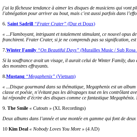
j’ai la fâcheuse tendance à aimer les disques de musiciens qui vont pl
l’abnégation pour arriver au bout, mais c’est aussi parfois dans l’eff
6.
Saint Sadrill
“Frater Crater”
(Dur et Doux)
« ...Flamboyant, intriguant et totalement stimulant, ce nouvel opus d
franchirent. Frater Crater, si je ne comprends pas sa signification, e
7.
Winter Family
“On Beautiful Days”
(Murailles Music / Sub Rosa 
Si la souffrance avait un visage, il aurait celui de Winter Family, duo
des monstres effrayants.
8.
Mustang
“Megaphenix”
(Vietnam)
« ...Disque gourmand dans sa thématique, Megaphenix est un album de
classe et poésie, n’évitant pas les dérapages tout en les contrôlant a
lui répondre d’écrire des disques comme ce fantastique Megaphénix. M
9.
The Smile
« Cutouts »
(XL Recordings)
Deux albums dans l’année et une montée en gamme qui font de deux 
10
Kim Deal
« Nobody Loves You More »
(4 AD)