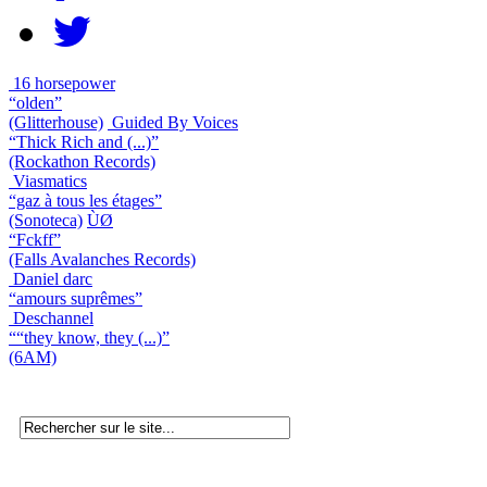
16 horsepower
“olden”
(Glitterhouse)
Guided By Voices
“Thick Rich and (...)”
(Rockathon Records)
Viasmatics
“gaz à tous les étages”
(Sonoteca)
ÙØ
“Fckff”
(Falls Avalanches Records)
Daniel darc
“amours suprêmes”
Deschannel
““they know, they (...)”
(6AM)