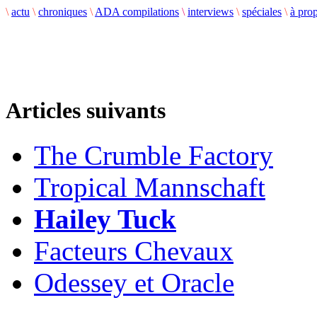
\
actu
\
chroniques
\
ADA compilations
\
interviews
\
spéciales
\
à pro
Articles suivants
The Crumble Factory
Tropical Mannschaft
Hailey Tuck
Facteurs Chevaux
Odessey et Oracle