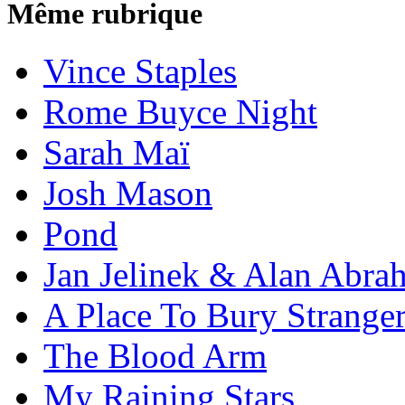
Même rubrique
Vince Staples
Rome Buyce Night
Sarah Maï
Josh Mason
Pond
Jan Jelinek & Alan Abra
A Place To Bury Strange
The Blood Arm
My Raining Stars