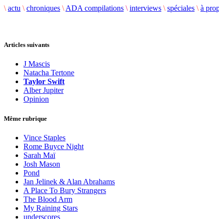
\
actu
\
chroniques
\
ADA compilations
\
interviews
\
spéciales
\
à pro
Articles suivants
J Mascis
Natacha Tertone
Taylor Swift
Alber Jupiter
Opinion
Même rubrique
Vince Staples
Rome Buyce Night
Sarah Maï
Josh Mason
Pond
Jan Jelinek & Alan Abrahams
A Place To Bury Strangers
The Blood Arm
My Raining Stars
underscores