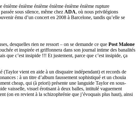
ième énième énième énième énième énième énième rupture
tre passée sous silence, même chez
ADA
, où nous privilégions
uvenir ému d’un concert en 2008 à Barcelone, tandis qu’elle se
euses, desquelles rien ne ressort – on se demande ce que
Post Malone
ouchée et inspirée et griffonnera dans son journal intime des banalités
is que c’est insipide !!! Et justement, parce que c’est insipide, ça
té (Taylor vient en aide à un disquaire indépendant) et records de
sonances : à un titre d’album faussement sophistiqué et un chouïa
lument cheap, qui (à priori) présente une languide Taylor en sous-
uide vaisselle, visuel érotisant à deux balles, intitulé vaguement
ment (on en revient à la schizophrénie que j’évoquais plus haut), ainsi