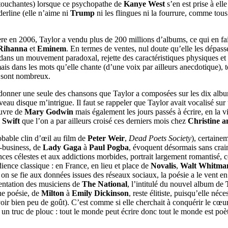
 (touchantes) lorsque ce psychopathe de
Kanye West
s’en est prise à ell
erline (elle n’aime ni
Trump
ni les flingues ni la fourrure, comme tous
rrière en 2006, Taylor a vendu plus de 200 millions d’albums, ce qui en fa
Rihanna
et
Eminem
. En termes de ventes, nul doute qu’elle les dépas
dans un mouvement paradoxal, rejette des caractéristiques physiques et s
s dans les mots qu’elle chante (d’une voix par ailleurs anecdotique), tex
ls sont nombreux.
e fredonner une seule des chansons que Taylor a composées sur les dix a
eau disque m’intrigue. Il faut se rappeler que Taylor avait vocalisé su
uvre de
Mary Godwin
mais également les jours passés à écrire, en la v
 Swift
que l’on a par ailleurs croisé ces derniers mois chez
Christine a
robable clin d’œil au film de
Peter Weir
,
Dead Poets Society
), certain
w-business, de
Lady Gaga
à
Paul Pogba
, évoquent désormais sans craint
ces célestes et aux addictions morbides, portrait largement romantisé, c
ience classique : en France, en lieu et place de
Novalis
,
Walt Whitma
si on se fie aux données issues des réseaux sociaux, la poésie a le vent 
entation des musiciens de
The National
, l’intitulé du nouvel album de
nne poésie, de
Milton
à
Emily Dickinson
, reste élitiste, puisqu’elle néc
avoir bien peu de goût). C’est comme si elle cherchait à conquérir le cœ
n truc de plouc : tout le monde peut écrire donc tout le monde est poète, i