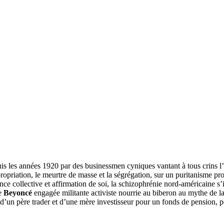
uis les années 1920 par des businessmen cyniques vantant à tous crins l’
expropriation, le meurtre de masse et la ségrégation, sur un puritanisme 
e collective et affirmation de soi, la schizophrénie nord-américaine s’
ne
Beyoncé
engagée militante activiste nourrie au biberon au mythe de 
e d’un père trader et d’une mère investisseur pour un fonds de pension, 