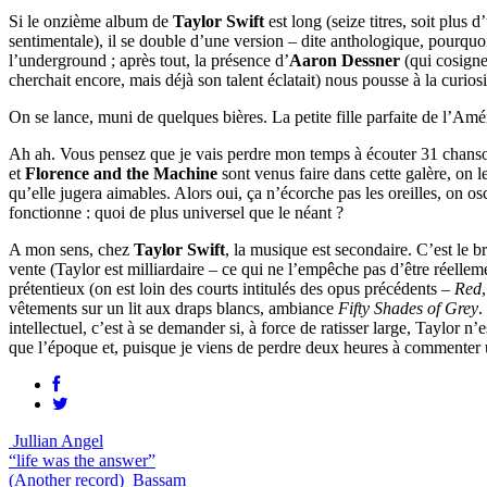
Si le onzième album de
Taylor Swift
est long (seize titres, soit pl
sentimentale), il se double d’une version – dite anthologique, pourquoi
l’underground ; après tout, la présence d’
Aaron Dessner
(qui cosigne
cherchait encore, mais déjà son talent éclatait) nous pousse à la curiosi
On se lance, muni de quelques bières. La petite fille parfaite de l’Amér
Ah ah. Vous pensez que je vais perdre mon temps à écouter 31 chans
et
Florence and the Machine
sont venus faire dans cette galère, on l
qu’elle jugera aimables. Alors oui, ça n’écorche pas les oreilles, on os
fonctionne : quoi de plus universel que le néant ?
A mon sens, chez
Taylor Swift
, la musique est secondaire. C’est le b
vente (Taylor est milliardaire – ce qui ne l’empêche pas d’être réelle
prétentieux (on est loin des courts intitulés des opus précédents –
Red
vêtements sur un lit aux draps blancs, ambiance
Fifty Shades of Grey
.
intellectuel, c’est à se demander si, à force de ratisser large, Taylor 
que l’époque et, puisque je viens de perdre deux heures à commenter 
Jullian Angel
“life was the answer”
(Another record)
Bassam