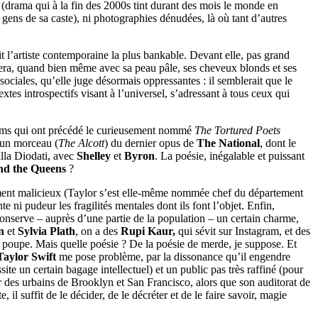
e (drama qui à la fin des 2000s tint durant des mois le monde en
 gens de sa caste), ni photographies dénudées, là où tant d’autres
it l’artiste contemporaine la plus bankable. Devant elle, pas grand
sera, quand bien même avec sa peau pâle, ses cheveux blonds et ses
ociales, qu’elle juge désormais oppressantes : il semblerait que le
tes introspectifs visant à l’universel, s’adressant à tous ceux qui
lbums qui ont précédé le curieusement nommé
The Tortured Poets
r un morceau (
The Alcott
) du dernier opus de
The National
, dont le
illa Diodati, avec
Shelley
et
Byron
. La poésie, inégalable et puissant
nd the Queens
?
ement malicieux (Taylor s’est elle-même nommée chef du département
e ni pudeur les fragilités mentales dont ils font l’objet. Enfin,
onserve – auprès d’une partie de la population – un certain charme,
n
et
Sylvia Plath
, on a des
Rupi Kaur,
qui sévit sur Instagram, et des
en poupe. Mais quelle poésie ? De la poésie de merde, je suppose. Et
Taylor Swift
me pose problème, par la dissonance qu’il engendre
essite un certain bagage intellectuel) et un public pas très raffiné (pour
ur des urbains de Brooklyn et San Francisco, alors que son auditorat de
l suffit de le décider, de le décréter et de le faire savoir, magie