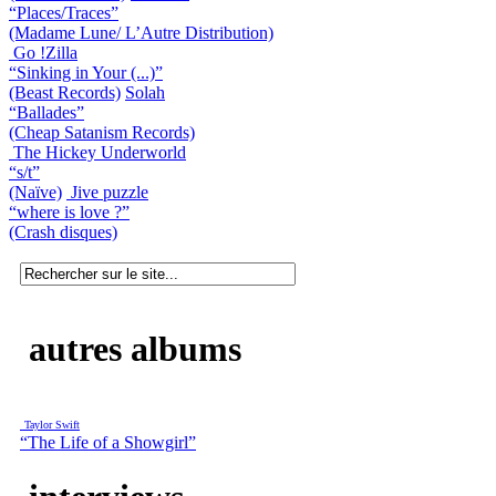
“Places/Traces”
(Madame Lune/ L’Autre Distribution)
Go !Zilla
“Sinking in Your (...)”
(Beast Records)
Solah
“Ballades”
(Cheap Satanism Records)
The Hickey Underworld
“s/t”
(Naïve)
Jive puzzle
“where is love ?”
(Crash disques)
autres albums
Taylor Swift
“The Life of a Showgirl”