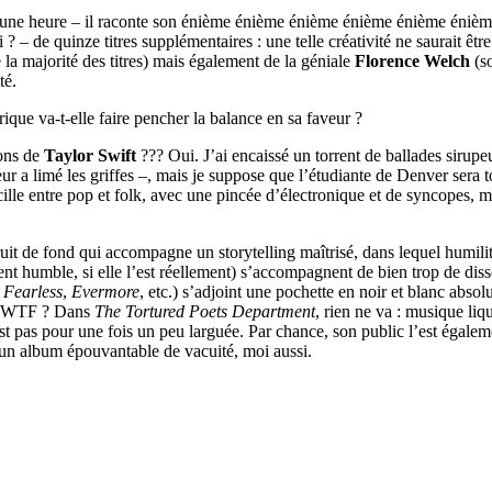
us d’une heure – il raconte son énième énième énième énième énième én
 ? – de quinze titres supplémentaires : une telle créativité ne saurait ê
 la majorité des titres) mais également de la géniale
Florence Welch
(so
té.
ique va-t-elle faire pencher la balance en sa faveur ?
ons de
Taylor Swift
??? Oui. J’ai encaissé un torrent de ballades sirup
eur a limé les griffes –, mais je suppose que l’étudiante de Denver sera t
cille entre pop et folk, avec une pincée d’électronique et de syncopes, ma
ruit de fond qui accompagne un storytelling maîtrisé, dans lequel humili
ment humble, si elle l’est réellement) s’accompagnent de bien trop de dis
,
Fearless
,
Evermore
, etc.) s’adjoint une pochette en noir et blanc abso
 WTF ? Dans
The Tortured Poets Department
, rien ne va : musique liq
n’est pas pour une fois un peu larguée. Par chance, son public l’est égale
un album épouvantable de vacuité, moi aussi.