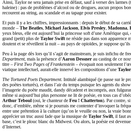
Ainsi, Taylor ne sera jamais prise en défaut, sauf à verser des larmes
haleine) : pas de problèmes d’alcool ou de drogues, aucun propos bord
recourent au string, au scandale et au tapage pour exister.
Et puis il y a les chiffres, impressionnants : depuis le début de sa ca
monde –
The Beatles
,
Michael Jackson
,
Elvis Presley
,
Madonna
,
yeux bleus, elle est aujourd’hui la princesse soft d’une Amérique qui, 
grand (petit) plus de
Taylor Swift
ne réside pas dans son apparence mai
doutent et se réveillent la nuit – au pays de opioïdes, je suppose qu’i
Peu à la page dès lors qu’il s’agit de mainstream, je suis infichu d
Department
, mais la présence d’
Aaron Dessner
au casting de ce nouv
titre –
First Two Pages of Frankenstein
– évoquait non seulement l’œ
viatique intellectuel, aurait-elle innervé les compositions d’une
Taylor
The Tortured Poets Department
. Intitulé alambiqué (je passe sur le p
des poètes torturés), et dans l’air du temps puisque les agents du sho
l’imagerie du poète maudit, dandy décadent et incompris, aux fulguran
même si aujourd’hui plus personne ne lit de poésie, en tous cas d’obéd
Arthur Teboul
(oui, le chanteur de
Feu ! Chatterton
). Par contre, 
donc, d’emblée, même si je pourrais me contenter d’invoquer la fréqu
entre une prétention à la culture (qu’on le veuille ou non, la vraie bo
apprécier un truc aussi fade que la musique de
Taylor Swift
, il faut 
base, c’est le plouc blanc du Midwest. Ou alors, la poésie est devenue u
d’Internet.