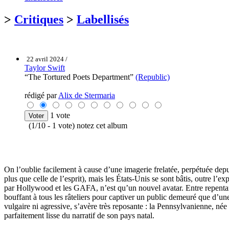
>
Critiques
>
Labellisés
22 avril 2024 /
Taylor Swift
“The Tortured Poets Department”
(Republic)
rédigé par
Alix de Stermaria
1 vote
(1/10 - 1 vote) notez cet album
On l’oublie facilement à cause d’une imagerie frelatée, perpétuée dep
plus que celle de l’esprit), mais les États-Unis se sont bâtis, outre l’
par Hollywood et les GAFA, n’est qu’un nouvel avatar. Entre repentanc
bouffant à tous les râteliers pour captiver un public demeuré que d’u
vulgaire ni agressive, s’avère très reposante : la Pennsylvanienne, né
parfaitement lisse du narratif de son pays natal.