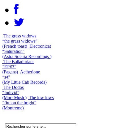
The grass widows
“the grass widows”
(French toast)
Electronicat
“Saturation”
(Astra Solaria Recordings )
The Balladurians
“EP#3”
(Pagans)
Aetherlone
“s/t”
(My Little Cab Records)
The Dodos
“Individ”
(Morr Music)
The low lows
“fire on the bright”
(Montreme)