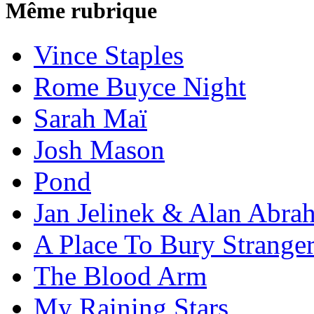
Même rubrique
Vince Staples
Rome Buyce Night
Sarah Maï
Josh Mason
Pond
Jan Jelinek & Alan Abra
A Place To Bury Strange
The Blood Arm
My Raining Stars