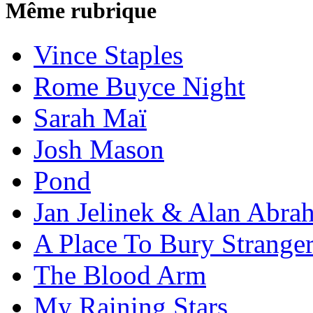
Même rubrique
Vince Staples
Rome Buyce Night
Sarah Maï
Josh Mason
Pond
Jan Jelinek & Alan Abra
A Place To Bury Strange
The Blood Arm
My Raining Stars