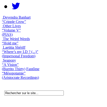
Devendra Banhart
“Cripple Crow”
Other Lives
“Volume V”
(PIAS)
The Weird Weeds
“Hold me”
Laetitia Shériff
“Where’s my I.D ? (...)”
(Impersonal Freedom)
Seapony
“A Vision”
(Burrito Thirty)
Fantôme
“Mésopotamie”
(Aristocrate Recordings)