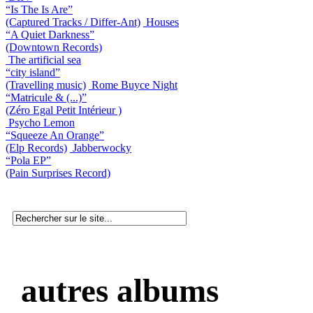
“Is The Is Are”
(Captured Tracks / Differ-Ant)
Houses
“A Quiet Darkness”
(Downtown Records)
The artificial sea
“city island”
(Travelling music)
Rome Buyce Night
“Matricule & (...)”
(Zéro Egal Petit Intérieur )
Psycho Lemon
“Squeeze An Orange”
(Elp Records)
Jabberwocky
“Pola EP”
(Pain Surprises Record)
autres albums