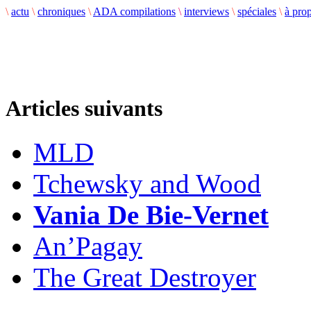
\
actu
\
chroniques
\
ADA compilations
\
interviews
\
spéciales
\
à pro
Articles suivants
MLD
Tchewsky and Wood
Vania De Bie-Vernet
An’Pagay
The Great Destroyer