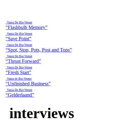
Vania De Bie-Vernet
“Flashbulb Memory”
Vania De Bie-Vernet
“Save Point”
Vania De Bie-Vernet
“Spot, Stop, Pots, Post and Tops”
Vania De Bie-Vernet
“Thrust Forward”
Vania De Bie-Vernet
“Fresh Start”
Vania de Bie-Vernet
“Unfinished Business”
Vania De Bie-Vernet
“Gelderlaand”
interviews