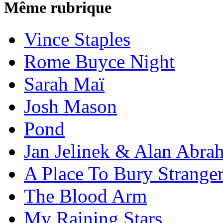
Même rubrique
Vince Staples
Rome Buyce Night
Sarah Maï
Josh Mason
Pond
Jan Jelinek & Alan Abra
A Place To Bury Strange
The Blood Arm
My Raining Stars